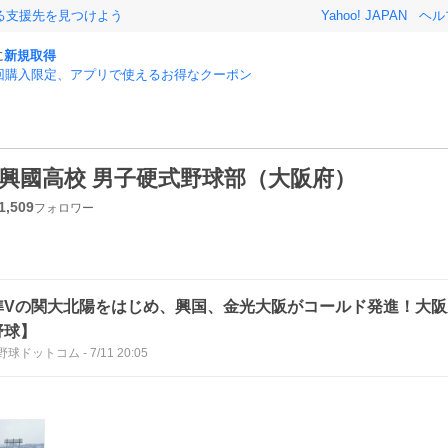
る支援先を見つけよう
Yahoo! JAPAN
ヘル
に
新規取得
回購入限定、アプリで使えるお得なクーポン
興國高校 男子硬式野球部（大阪府）
1,509
フォロワー
準Vの関大北陽をはじめ、興国、金光大阪がコールド発進！大阪
野球】
野球ドットコム
-
7/11 20:05