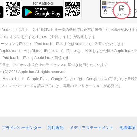
for Android
 Android 9.0以上、iOS 16.0以上 ※一部の機種では正常に動作しない場合がありま
 Store」ボタンを押すとiTunes （外部サイト）が起動します
ションはiPhone、iPod touch、iPadまたはAndroidでご利用いただけます
、Appleのロゴ、App Store、iPodのロゴ、iTunesは、米国および他国のApple Inc
、iPod touch、iPadはApple Inc.の商標です
ne商標は、アイホン株式会社のライセンスに基づき使用されています
ht (C)
2026
Apple Inc. All rights reserved.
id、Androidロゴ、Google Play、Google Playロゴは、Google Inc.の商標または
トフォンでバーコードを読み取るには、専用のアプリケーションが必要です
プライバシーセンター
利用規約
メディアステートメント
免責事項