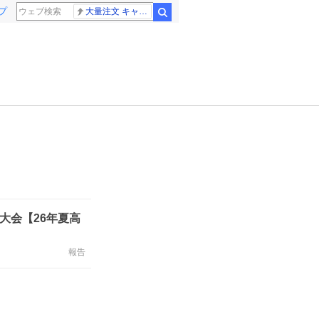
プ
大量注文 キャンセル
検索
大会【26年夏高
報告