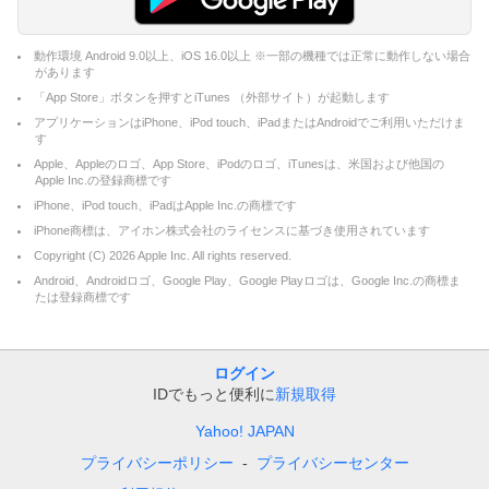
動作環境 Android 9.0以上、iOS 16.0以上 ※一部の機種では正常に動作しない場合
があります
「App Store」ボタンを押すとiTunes （外部サイト）が起動します
アプリケーションはiPhone、iPod touch、iPadまたはAndroidでご利用いただけま
す
Apple、Appleのロゴ、App Store、iPodのロゴ、iTunesは、米国および他国の
Apple Inc.の登録商標です
iPhone、iPod touch、iPadはApple Inc.の商標です
iPhone商標は、アイホン株式会社のライセンスに基づき使用されています
Copyright (C)
2026
Apple Inc. All rights reserved.
Android、Androidロゴ、Google Play、Google Playロゴは、Google Inc.の商標ま
たは登録商標です
ログイン
IDでもっと便利に
新規取得
Yahoo! JAPAN
プライバシーポリシー
プライバシーセンター