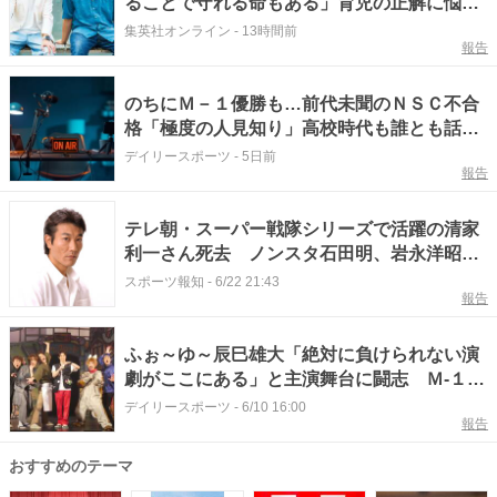
ることで守れる命もある」育児の正解に悩む
新米パパへ、3児の父が伝えたこと【NON
集英社オンライン
-
13時間前
報告
STYLE石田明×令和ロマン 松井ケムリ】
のちにＭ－１優勝も…前代未聞のＮＳＣ不合
格「極度の人見知り」高校時代も誰とも話さ
ず友達もいなかった…ノンスタ石田「そんな
デイリースポーツ
-
5日前
報告
奴おんの…？」
テレ朝・スーパー戦隊シリーズで活躍の清家
利一さん死去 ノンスタ石田明、岩永洋昭ら
が追悼
スポーツ報知
-
6/22 21:43
報告
ふぉ～ゆ～辰巳雄大「絶対に負けられない演
劇がここにある」と主演舞台に闘志 Ｍ-１王
者ノンスタ石田との共演には緊張
デイリースポーツ
-
6/10 16:00
報告
おすすめのテーマ