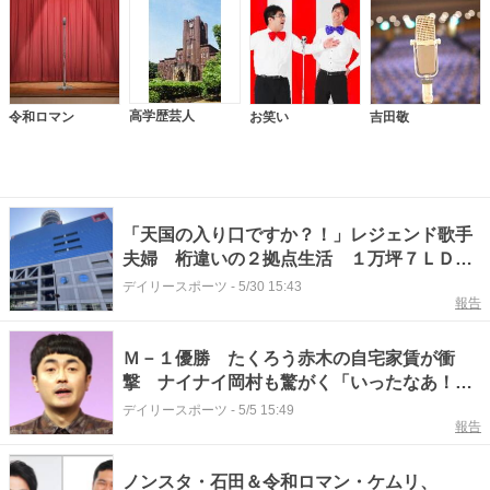
高学歴芸人
令和ロマン
お笑い
吉田敬
「天国の入り口ですか？！」レジェンド歌手
夫婦 桁違いの２拠点生活 １万坪７ＬＤＫ
「サッカーグラウンド５面分」セカンドハウ
デイリースポーツ
-
5/30 15:43
報告
ス ノンスタ石田絶妙ツッコミ
Ｍ－１優勝 たくろう赤木の自宅家賃が衝
撃 ナイナイ岡村も驚がく「いったなあ！」
ノンスタ石田「ドリームやなぁ」
デイリースポーツ
-
5/5 15:49
報告
ノンスタ・石田＆令和ロマン・ケムリ、