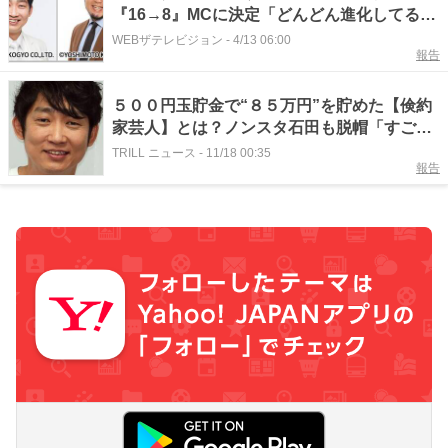
『16→8』MCに決定「どんどん進化してる、
読めない大会」＜THE SECOND 2026＞
WEBザテレビジョン
-
4/13 06:00
報告
５００円玉貯金で“８５万円”を貯めた【倹約
家芸人】とは？ノンスタ石田も脱帽「すごい
なあ」
TRILL ニュース
-
11/18 00:35
報告