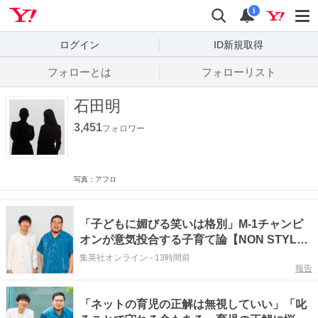
Yahoo! JAPAN
検索
通知数
i
ログイン
ID新規取得
フォローとは
フォローリスト
石田明
3,451
フォロワー
写真：アフロ
「子どもに媚びる笑いは格別」M-1チャンピ
オンが意気投合する子育て論【NON STYLE
石田明×令和ロマン 松井ケムリ】
集英社オンライン
-
13時間前
報告
「ネットの育児の正解は無視していい」「叱