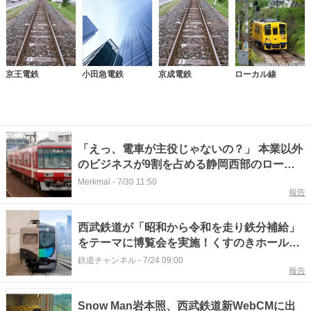
京王電鉄
小田急電鉄
京成電鉄
ローカル線
「えっ、電車が主役じゃないの？」 本業以外
のビジネスが9割を占める静岡西部のローカ
ル私鉄、なぜ今グループ経営を変えるのか
Merkmal
-
7/30 11:50
報告
西武鉄道が「昭和から令和を走り鉄分補給」
をテーマに博覧会を実施！くすのきホールで
8月14日から 新車両「トキイロ」体験ブース
鉄道チャンネル
-
7/24 09:00
報告
も アクセスや申込方法を解説
Snow Man岩本照、西武鉄道新WebCMに出