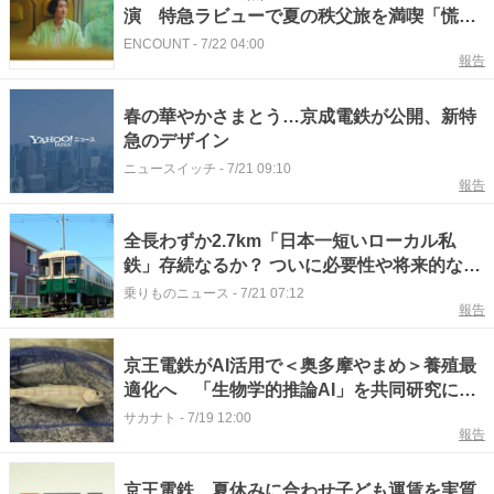
演 特急ラビューで夏の秩父旅を満喫「慌て
ずに過ごすのが秩父の楽しみ方の1つ」
ENCOUNT
-
7/22 04:00
報告
春の華やかさまとう…京成電鉄が公開、新特
急のデザイン
ニュースイッチ
-
7/21 09:10
報告
全長わずか2.7km「日本一短いローカル私
鉄」存続なるか？ ついに必要性や将来的なあ
り方を調査へ
乗りものニュース
-
7/21 07:12
報告
京王電鉄がAI活用で＜奥多摩やまめ＞養殖最
適化へ 「生物学的推論AI」を共同研究に導
入
サカナト
-
7/19 12:00
報告
京王電鉄、夏休みに合わせ子ども運賃を実質