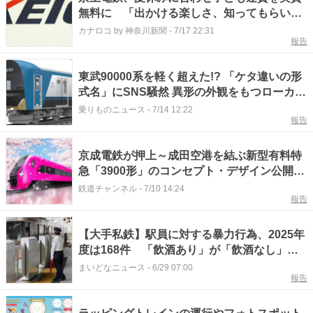
無料に 「出かける楽しさ、知ってもらいた
い」
カナロコ by 神奈川新聞
-
7/17 22:31
報告
東武90000系を軽く超えた!? 「ケタ違いの形
式名」にSNS騒然 異形の外観をもつローカル
私鉄の完全新型
乗りものニュース
-
7/14 12:22
報告
京成電鉄が押上～成田空港を結ぶ新型有料特
急「3900形」のコンセプト・デザイン公開
愛称募集も実施
鉄道チャンネル
-
7/10 14:24
報告
【大手私鉄】駅員に対する暴力行為、2025年
度は168件 「飲酒あり」が「飲酒なし」の2
倍に どういう状況で起きた？
まいどなニュース
-
6/29 07:00
報告