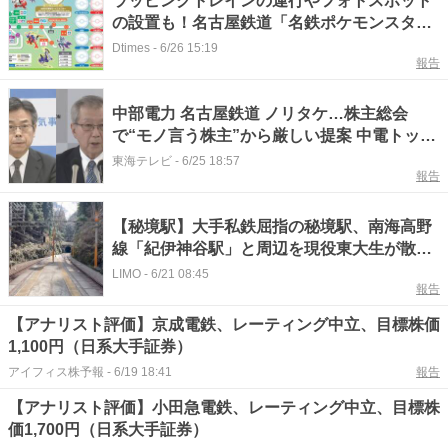
ラッピングトレインの運行やフォトスポット
の設置も！名古屋鉄道「名鉄ポケモンスタン
プラリー2026」
Dtimes
-
6/26 15:19
報告
中部電力 名古屋鉄道 ノリタケ…株主総会
で“モノ言う株主”から厳しい提案 中電トップ
2人の解任議案は否決
東海テレビ
-
6/25 18:57
報告
【秘境駅】大手私鉄屈指の秘境駅、南海高野
線「紀伊神谷駅」と周辺を現役東大生が散策
「水がきれい過ぎて蚊が夏でも少ない」
LIMO
-
6/21 08:45
報告
【アナリスト評価】京成電鉄、レーティング中立、目標株価
1,100円（日系大手証券）
アイフィス株予報
-
6/19 18:41
報告
【アナリスト評価】小田急電鉄、レーティング中立、目標株
価1,700円（日系大手証券）