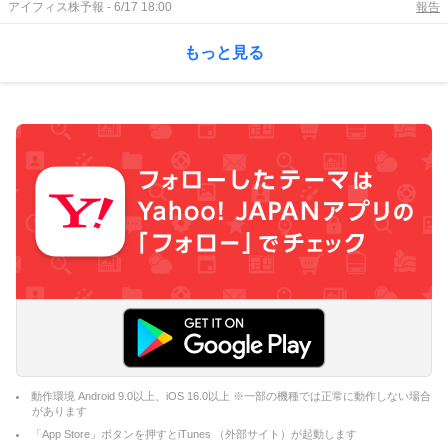
アイフィス株予報
-
6/17 18:00
報告
もっと見る
動作環境 Android 9.0以上、iOS 16.0以上 ※一部の機種では正常に動作しない場合
があります
「App Store」ボタンを押すとiTunes （外部サイト）が起動します