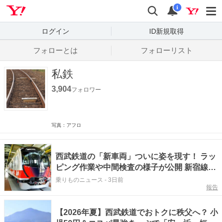
Yahoo! JAPAN
検索
通知数
i
ログイン
ID新規取得
フォローとは
フォローリスト
私鉄
3,904
フォロワー
写真：アフロ
西武鉄道の「新車両」ついに姿を現す！ ラッ
ピング作業や中間検査の様子が公開 新宿線の
新たなシンボルに
乗りものニュース
-
3日前
報告
【2026年夏】西武鉄道でおトクに秩父へ？ 小