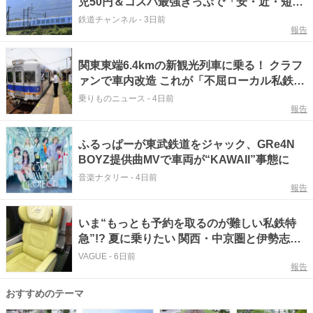
児50円＆コスパ最強きっぷで「安・近・短」
な家族旅行！ 深夜の正丸トンネル探検や特急
鉄道チャンネル
-
3日前
報告
ラビューも
関東東端6.4kmの新観光列車に乗る！ クラフ
ァンで車内改造 これが「不屈ローカル私鉄」
の生きる道？
乗りものニュース
-
4日前
報告
ふるっぱーが東武鉄道をジャック、GRe4N
BOYZ提供曲MVで車両が“KAWAII”事態に
音楽ナタリー
-
4日前
報告
いま“もっとも予約を取るのが難しい私鉄特
急”!? 夏に乗りたい 関西・中京圏と伊勢志摩
を結ぶ、近鉄「プレミアム観光特急」の魅力
VAGUE
-
6日前
報告
おすすめのテーマ