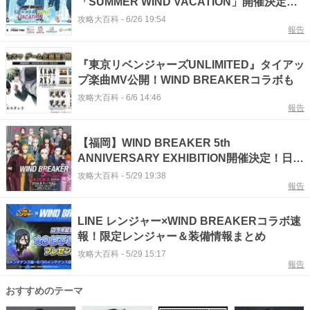
「SUMMER WIND VACATION」開催決定！
見逃せない特典は？
攻略大百科
-
6/26 19:54
報告
『東京リベンジャーズUNLIMITED』タイアッ
プ楽曲MV公開！WIND BREAKERコラボも
攻略大百科
-
6/6 14:46
報告
【福岡】WIND BREAKER 5th
ANNIVERSARY EXHIBITION開催決定！日
程・会場・チケットまとめ
攻略大百科
-
5/29 19:38
報告
LINE レンジャー×WIND BREAKERコラボ速
報！限定レンジャー＆装備情報まとめ
攻略大百科
-
5/29 15:17
報告
おすすめのテーマ