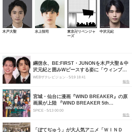
木戸大聖
水上恒司
東京卍リベンジャ
中沢元紀
ーズ
綱啓永、BE:FIRST・JUNONを木戸大聖＆中
沢元紀と囲みWピースする姿に「ウィンブレ
メンバー激アツ」の声
WEBザテレビジョン
-
5/19 18:41
報告
宮城・仙台に漫画『WIND BREAKER』の原
画展が上陸 『WIND BREAKER 5th
ANNIVERSARY EXHIBITION SENDAI
SPICE
-
5/13 00:00
報告
EDITION』が開催
「ぼてぢゅう」が大人気アニメ「ＷＩＮＤ