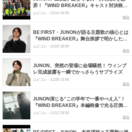
弄！『WIND BREAKER』キャスト対決映像
が話題
ムビコレ
-
12/14 16:50
報告
BE:FIRST・JUNONが語る主題歌の核心とは
『WIND BREAKER』舞台挨拶で明かした制
作秘話
ムビコレ
-
12/10 18:05
報告
JUNON、突然の登場に会場騒然！ ウィンブ
レ完成披露を一瞬でかっさらうサプライズ
ムビコレ
-
11/28 13:50
報告
JUNON演じる“この学年で一番やべえ人”！
『WIND BREAKER』本編映像で光る圧倒的
存在感
ムビコレ
-
11/12 18:50
報告