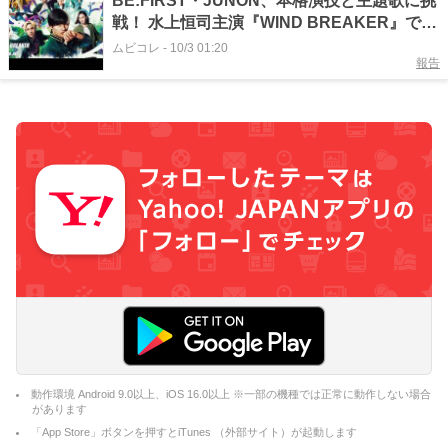
BE:FIRST・JUNON、本格演技と主題歌に挑
戦！ 水上恒司主演『WIND BREAKER』で存
在感を放つ
ムビコレ
-
10/3 01:20
報告
動作環境 Android 9.0以上、iOS 16.0以上 ※一部の機種では正常に動作しない場合
があります
「App Store」ボタンを押すとiTunes （外部サイト）が起動します