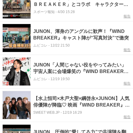
ＢＲＥＡＫＥＲ」とコラボ キャラクターを
イメージしたオリジナル・メニューなど
スポーツ報知
-
4/30 15:28
報告
JUNON、渾身のアングルに歓声！『WIND
BREAKER』キャスト陣が“写真対決”で激突
ムビコレ
-
12/22 21:50
報告
JUNON「人間じゃない役をやってみたい」
宇宙人案に会場爆笑の『WIND BREAKER』
舞台挨拶
ムビコレ
-
12/19 19:50
報告
【水上恒司×木戸大聖×綱啓永×JUNON】人気
俳優陣が降臨♡ 映画『WIND BREAKER』の
熱き絆とプライベートな素顔に迫る！
SWEET WEB.JP
-
12/19 16:29
報告
【sweet web独占】
JUNON、圧倒的“愛してる力”で共演陣を翻