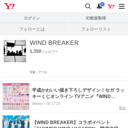
Yahoo! JAPAN
検索
通知数
i
ログイン
ID新規取得
フォローとは
フォローリスト
WIND BREAKER
1,359
フォロワー
写真：アフロ
平成かわいい描き下ろしデザイン！セガ ラッ
キーくじオンライン TVアニメ『WIND
BREAKER』
Dtimes
-
7/6 17:20
報告
【WIND BREAKER】コラボイベント