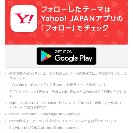
動作環境 Android 9.0以上、iOS 16.0以上 ※一部の機種では正常に動作しない場合
があります
「App Store」ボタンを押すとiTunes （外部サイト）が起動します
アプリケーションはiPhone、iPod touch、iPadまたはAndroidでご利用いただけま
す
Apple、Appleのロゴ、App Store、iPodのロゴ、iTunesは、米国および他国の
Apple Inc.の登録商標です
iPhone、iPod touch、iPadはApple Inc.の商標です
iPhone商標は、アイホン株式会社のライセンスに基づき使用されています
Copyright (C)
2026
Apple Inc. All rights reserved.