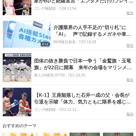
家がBDと絶縁宣言「エンタメだけのブレイキ
ングダウンは二度と出ません」
ゴング格闘技
-
7/28 11:54
報告
介護業界の人手不足の“切り札”に
「AI」 声で記録するメガネや車い
すのまま入れるお風呂も 最新機器
RKB毎日放送
-
7/22 19:28
4:44
報告
の展示商談会
団体の抜き勝負で日本一争う「金鷲旗・玉竜
旗」が22日に開幕 来年の会場をマリンメッ
セ福岡に移転
西スポWEB OTTO!
-
7/21 16:25
報告
【K-1】王座陥落した石井一成の父・会長が
引退を示唆「体力、気力ともに限界を感じた
試合でした。これ以上は、長い第二の人生に
ゴング格闘技
-
7/21 12:11
報告
も大きな影響を及ぼす」
おすすめのテーマ