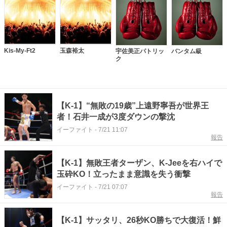
Kis-My-Ft2
玉森裕太
宇佐美正パトリッ
バンタム級
ク
【K-1】“無敗の19歳”上遠野寧吾が世界王
者！石井一成が3度ダウンの撃沈
イーファイト
-
7/21 11:07
報告
【K-1】無敗王者ターザン、K-Jeeを右ハイで
玉砕KO！立ったまま意識を失う衝撃
イーファイト
-
7/21 07:07
報告
【K-1】サッタリ、26秒KO勝ちで大復活！鮮