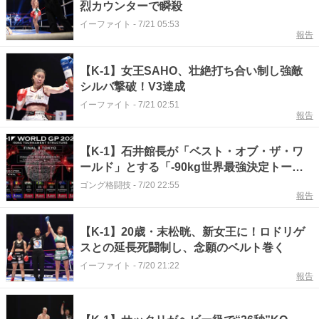
烈カウンターで瞬殺
イーファイト
-
7/21 05:53
報告
【K-1】女王SAHO、壮絶打ち合い制し強敵
シルバ撃破！V3達成
イーファイト
-
7/21 02:51
報告
【K-1】石井館長が「ベスト・オブ・ザ・ワ
ールド」とする「-90kg世界最強決定トーナ
メント」世界予選8月からスタート
ゴング格闘技
-
7/20 22:55
報告
【K-1】20歳・末松晄、新女王に！ロドリゲ
スとの延長死闘制し、念願のベルト巻く
イーファイト
-
7/20 21:22
報告