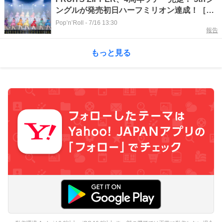
ングルが発売初日ハーフミリオン達成！［ラ
イブレポート］
Pop’n’Roll
-
7/16 13:30
報告
もっと見る