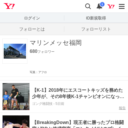
Yahoo! JAPAN
検索
通知数
i
ログイン
ID新規取得
フォローとは
フォローリスト
マリンメッセ福岡
680
フォロワー
写真：アフロ
【K-1】2018年にエスコートキッズを務めた
少年が、その8年後K-1チャンピオンになった
「未来に投資する」取り組みが現実のものに
ゴング格闘技
-
5日前
報告
【BreakingDown】現王者に勝ったプロ格闘