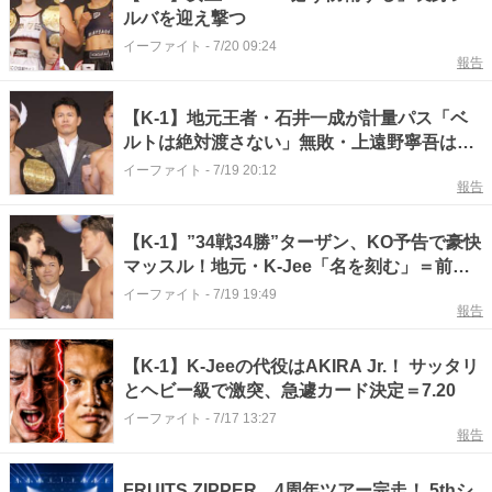
ルバを迎え撃つ
イーファイト
-
7/20 09:24
報告
【K-1】地元王者・石井一成が計量パス「ベ
ルトは絶対渡さない」無敗・上遠野寧吾は王
座奪取宣言
イーファイト
-
7/19 20:12
報告
【K-1】”34戦34勝”ターザン、KO予告で豪快
マッスル！地元・K-Jee「名を刻む」＝前日
計量
イーファイト
-
7/19 19:49
報告
【K-1】K-Jeeの代役はAKIRA Jr.！ サッタリ
とヘビー級で激突、急遽カード決定＝7.20
イーファイト
-
7/17 13:27
報告
FRUITS ZIPPER、4周年ツアー完走！ 5thシ