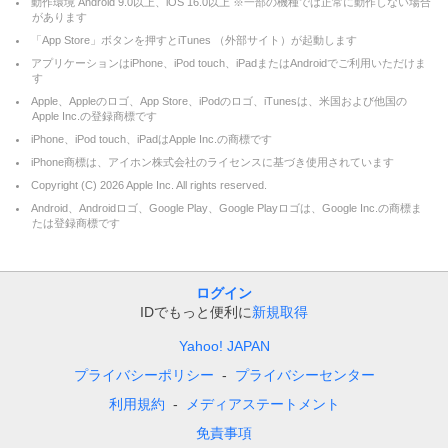
動作環境 Android 9.0以上、iOS 16.0以上 ※一部の機種では正常に動作しない場合
があります
「App Store」ボタンを押すとiTunes （外部サイト）が起動します
アプリケーションはiPhone、iPod touch、iPadまたはAndroidでご利用いただけま
す
Apple、Appleのロゴ、App Store、iPodのロゴ、iTunesは、米国および他国の
Apple Inc.の登録商標です
iPhone、iPod touch、iPadはApple Inc.の商標です
iPhone商標は、アイホン株式会社のライセンスに基づき使用されています
Copyright (C)
2026
Apple Inc. All rights reserved.
Android、Androidロゴ、Google Play、Google Playロゴは、Google Inc.の商標ま
たは登録商標です
ログイン
IDでもっと便利に
新規取得
Yahoo! JAPAN
プライバシーポリシー
プライバシーセンター
利用規約
メディアステートメント
免責事項