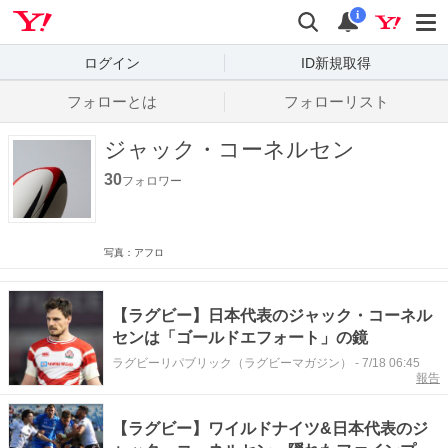
Yahoo! JAPAN
検索
通知数
i
ログイン
ID新規取得
フォローとは
フォローリスト
ジャック・コーネルセン
30
フォロワー
写真：アフロ
【ラグビー】日本代表のジャック・コーネル
センは「ゴールドエフォート」の鏡
ラグビーリパブリック（ラグビーマガジン）
-
7/18 06:45
報告
【ラグビー】ワイルドナイツ&日本代表のジ