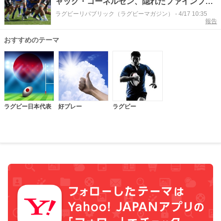
ャック・コーネルセン、隠れたファインプレ
ーを自ら解説。
ラグビーリパブリック（ラグビーマガジン）
-
4/17 10:35
報告
おすすめのテーマ
ラグビー日本代表
好プレー
ラグビー