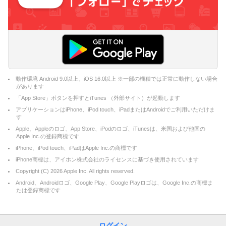
動作環境 Android 9.0以上、iOS 16.0以上 ※一部の機種では正常に動作しない場合
があります
「App Store」ボタンを押すとiTunes （外部サイト）が起動します
アプリケーションはiPhone、iPod touch、iPadまたはAndroidでご利用いただけま
す
Apple、Appleのロゴ、App Store、iPodのロゴ、iTunesは、米国および他国の
Apple Inc.の登録商標です
iPhone、iPod touch、iPadはApple Inc.の商標です
iPhone商標は、アイホン株式会社のライセンスに基づき使用されています
Copyright (C)
2026
Apple Inc. All rights reserved.
Android、Androidロゴ、Google Play、Google Playロゴは、Google Inc.の商標ま
たは登録商標です
ログイン