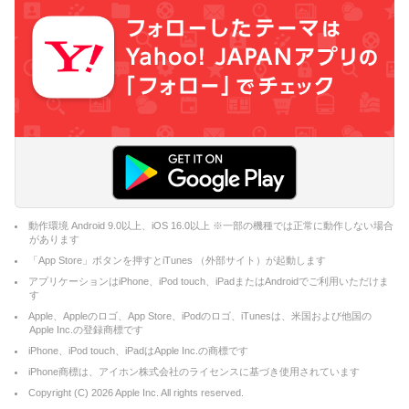
動作環境 Android 9.0以上、iOS 16.0以上 ※一部の機種では正常に動作しない場合
があります
「App Store」ボタンを押すとiTunes （外部サイト）が起動します
アプリケーションはiPhone、iPod touch、iPadまたはAndroidでご利用いただけま
す
Apple、Appleのロゴ、App Store、iPodのロゴ、iTunesは、米国および他国の
Apple Inc.の登録商標です
iPhone、iPod touch、iPadはApple Inc.の商標です
iPhone商標は、アイホン株式会社のライセンスに基づき使用されています
Copyright (C)
2026
Apple Inc. All rights reserved.