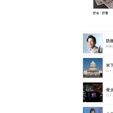
貯金・貯蓄
防
時事
米
ロイ
骨
ロイ