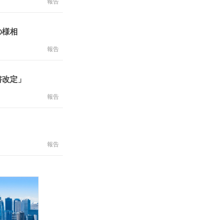
報告
の様相
報告
書改定」
報告
報告