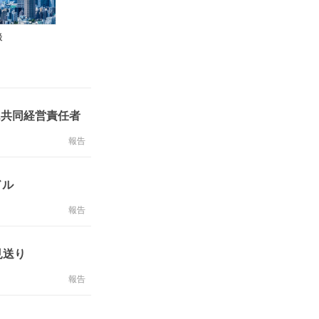
談
L共同経営責任者
報告
ドル
報告
見送り
報告