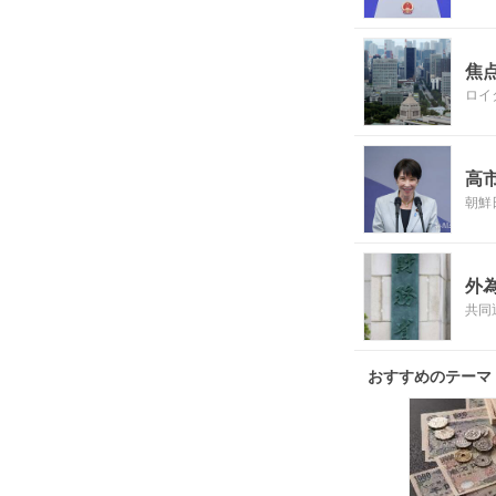
焦
ロイ
高
朝鮮
外
共同
おすすめのテーマ