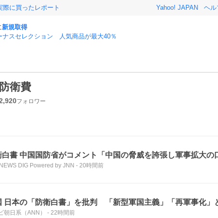
実際に買ったレポート
Yahoo! JAPAN
ヘル
に
新規取得
ーナスセレクション 人気商品が最大40％
防衛費
2,920
フォロワー
衛白書 中国国防省がコメント「中国の脅威を誇張し軍事拡大の
NEWS DIG Powered by JNN
-
20時間前
国 日本の「防衛白書」を批判 「新型軍国主義」「再軍事化」
ビ朝日系（ANN）
-
22時間前