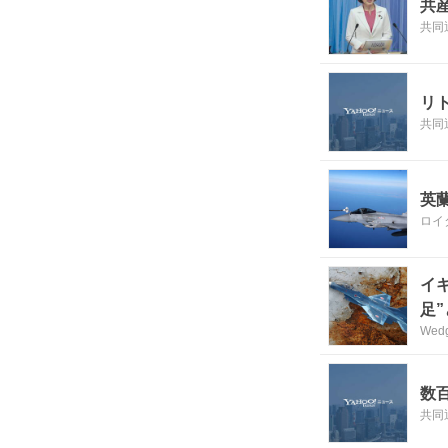
共
共同
リ
共同
英
ロイ
イ
足
We
数
共同