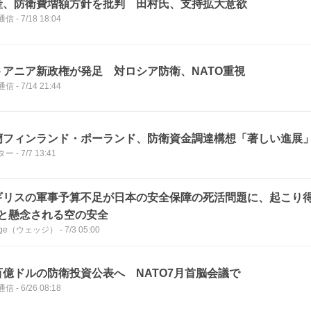
産、防衛費増額方針を批判 田村氏、支持拡大意欲
通信
-
7/18 18:04
トアニア新政権が発足 対ロシア防衛、NATO重視
通信
-
7/14 21:44
蘭フィンランド・ポーランド、防衛資金調達構想「著しい進展
ター
-
7/7 13:41
ギリスの軍事予算不足が日本の安全保障の死活問題に、起こり得
”と懸念される空の安全
dge（ウェッジ）
-
7/3 05:00
百億ドルの防衛投資公表へ NATO7月首脳会議で
通信
-
6/26 08:18