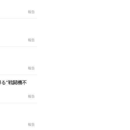
報告
報告
」
報告
る“戦闘機不
報告
報告