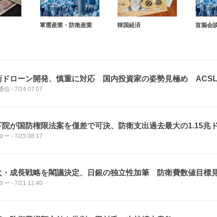
軍需産業・防衛産業
韓国経済
首脳会
衛ドローン開発、慎重に対応 国内投資家の姿勢見極め ACS
通信
-
7/24 07:07
下院が国防権限法案を僅差で可決、防衛支出過去最大の1.15兆
ター
-
7/23 08:17
太・成長戦略を閣議決定、日銀の独立性加筆 防衛費数値目標
ター
-
7/21 12:40