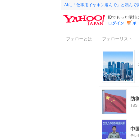
AIに「仕事用イヤホン選んで」と頼んで
IDでもっと便利
ログイン
ボ
フォローとは
フォローリスト
防
TBS 
中
テレ