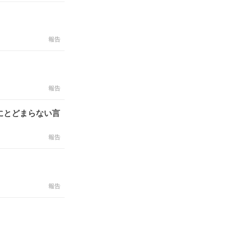
報告
報告
にとどまらない言
報告
報告