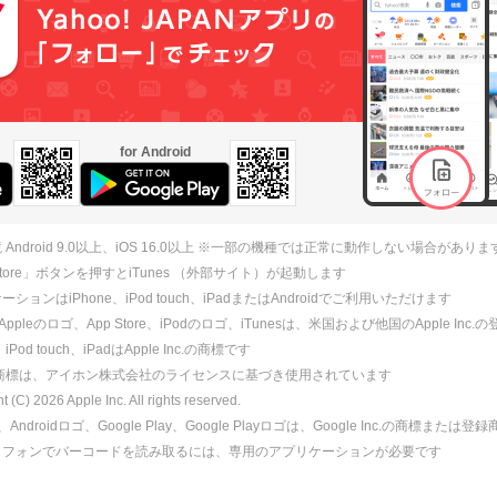
for Android
 Android 9.0以上、iOS 16.0以上 ※一部の機種では正常に動作しない場合がありま
 Store」ボタンを押すとiTunes （外部サイト）が起動します
ションはiPhone、iPod touch、iPadまたはAndroidでご利用いただけます
、Appleのロゴ、App Store、iPodのロゴ、iTunesは、米国および他国のApple Inc
、iPod touch、iPadはApple Inc.の商標です
ne商標は、アイホン株式会社のライセンスに基づき使用されています
ht (C)
2026
Apple Inc. All rights reserved.
id、Androidロゴ、Google Play、Google Playロゴは、Google Inc.の商標または
トフォンでバーコードを読み取るには、専用のアプリケーションが必要です