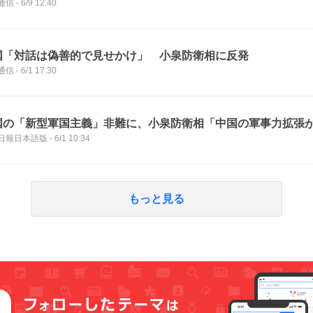
通信
-
6/9 12:40
国「対話は偽善的で見せかけ」 小泉防衛相に反発
通信
-
6/1 17:30
国の「新型軍国主義」非難に、小泉防衛相「中国の軍事力拡張
日報日本語版
-
6/1 10:34
もっと見る