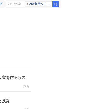
プ
AIが指示なくサイバー攻撃
検索
口実を作るもの」
報告
と反発