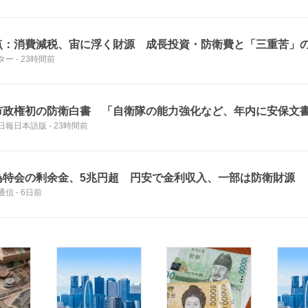
点：消費減税、宙に浮く財源 成長投資・防衛費と「三重苦」
ター
-
23時間前
市政権初の防衛白書 「自衛隊の能力強化など、年内に安保文
日報日本語版
-
23時間前
為特会の剰余金、5兆円超 円安で金利収入、一部は防衛財源
通信
-
6日前