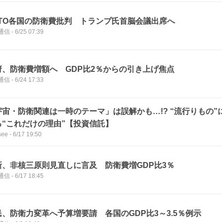
ATO各国の防衛費批判 トランプ氏首脳会議出席へ
通信
-
6/25 07:39
府、防衛費増額へ GDP比2％からの引き上げ焦点
通信
-
6/24 17:33
宇宙・防衛関連は一時のテーマ」は誤解かも…!? “流行りもの”
る“これだけの理由”【投資信託】
see
-
6/17 19:50
新、非核三原則見直しに言及 防衛費増GDP比3％
通信
-
6/17 18:45
民、防衛力変革へ予算増要請 各国のGDP比3～3.5％例示