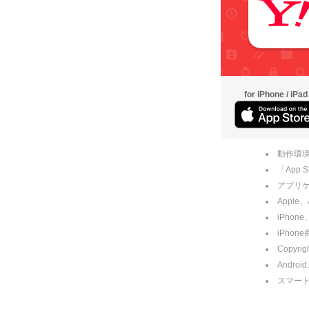
for iPhone / iPad
動作環境
「App
アプリケー
Apple
iPhone
iPho
Copyrig
Andro
スマー