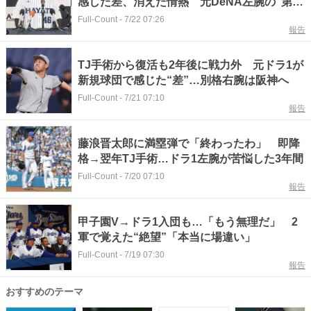
感した差、消えた情熱 元DeNA左腕の“第2
の人生”
Full-Count
-
7/22 07:26
報告
TJ手術から復活も2年後に戦力外 元ドラ1が
新規球団で感じた“差”…別格右腕は阪神へ
Full-Count
-
7/21 07:10
報告
藤浪晋太郎に満塁弾で「終わったわ」 即降
格→翌年TJ手術…ドラ1左腕が苦悩した3年間
Full-Count
-
7/20 07:10
報告
甲子園V→ドラ1入団も…「もう無理だ」 2
軍で覚えた“絶望”「本当に場違い」
Full-Count
-
7/19 07:30
報告
おすすめのテーマ