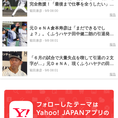
完全救援！「最後まで仕事を全うしたい」
【週刊くふうハヤテ】
菊田康彦
-
9/9 08:00
報告
元ＤｅＮＡ倉本寿彦は「まだできるでし
ょ？」。くふうハヤテ田中健二朗の引退発表
を受け関係者らがコメント
菊田康彦
-
9/8 08:01
報告
「６月の試合で大量失点を喫して引退の２文
字が…」元ＤｅＮＡ、現くふうハヤテの田中
健二朗が引退会見
菊田康彦
-
9/6 08:01
報告