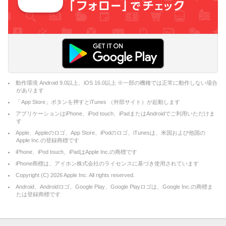
動作環境 Android 9.0以上、iOS 16.0以上 ※一部の機種では正常に動作しない場合
があります
「App Store」ボタンを押すとiTunes （外部サイト）が起動します
アプリケーションはiPhone、iPod touch、iPadまたはAndroidでご利用いただけま
す
Apple、Appleのロゴ、App Store、iPodのロゴ、iTunesは、米国および他国の
Apple Inc.の登録商標です
iPhone、iPod touch、iPadはApple Inc.の商標です
iPhone商標は、アイホン株式会社のライセンスに基づき使用されています
Copyright (C)
2026
Apple Inc. All rights reserved.
Android、Androidロゴ、Google Play、Google Playロゴは、Google Inc.の商標ま
たは登録商標です