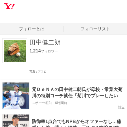
フォローとは
フォローリスト
田中健二朗
1,214
フォロワー
写真：アフロ
元ＤｅＮＡの田中健二朗氏が母校・常葉大菊
川の特別コーチ就任「菊川でプレーしたい、
甲子園を目指したいという子たちの背中を後
スポーツ報知
-
6時間前
報告
押しできれば」
防御率1点台でもNPBからオファーなし…痛