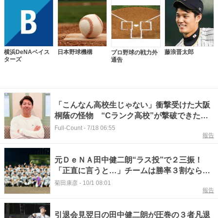
横浜DeNAベイス
日本野球機構
藤浪晋太郎
プロ野球の戦力外
ターズ
通告
「こんなん高校生じゃない」衝撃受けた大阪
桐蔭の怪物 “Cランク高校”が撃破できた裏
側
Full-Count
-
7/18 06:55
報告
元ＤｅＮＡ田中健二朗“ラス投”で２三振！
「正直に言うと…」チームは勝率３割ならず
【週刊くふうハヤテ】
菊田康彦
-
10/1 08:01
報告
引退会見翌日の田中健二朗が圧巻の３者凡退