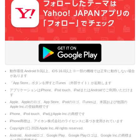
動作環境 Android 9.0以上、iOS 16.0以上 ※一部の機種では正常に動作しない場合
があります
「App Store」ボタンを押すとiTunes （外部サイト）が起動します
アプリケーションはiPhone、iPod touch、iPadまたはAndroidでご利用いただけま
す
Apple、Appleのロゴ、App Store、iPodのロゴ、iTunesは、米国および他国の
Apple Inc.の登録商標です
iPhone、iPod touch、iPadはApple Inc.の商標です
iPhone商標は、アイホン株式会社のライセンスに基づき使用されています
Copyright (C)
2026
Apple Inc. All rights reserved.
Android、Androidロゴ、Google Play、Google Playロゴは、Google Inc.の商標ま
たは登録商標です