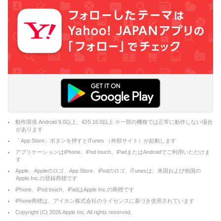
動作環境 Android 9.0以上、iOS 16.0以上 ※一部の機種では正常に動作しない場合
があります
「App Store」ボタンを押すとiTunes （外部サイト）が起動します
アプリケーションはiPhone、iPod touch、iPadまたはAndroidでご利用いただけま
す
Apple、Appleのロゴ、App Store、iPodのロゴ、iTunesは、米国および他国の
Apple Inc.の登録商標です
iPhone、iPod touch、iPadはApple Inc.の商標です
iPhone商標は、アイホン株式会社のライセンスに基づき使用されています
Copyright (C)
2026
Apple Inc. All rights reserved.