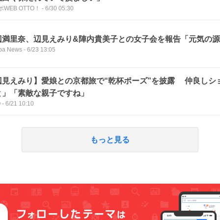
WEB OTTO！
-
6/30 05:30
辺満里奈、辺見えみり&陣内貴美子との女子会を報告「元気の
ba News
-
6/23 13:05
辺見えみり】愛娘との京都旅で“乾杯ポーズ”を披露 仲良しシ
と」「素敵な親子ですね」
O
-
6/21 10:10
もっと見る