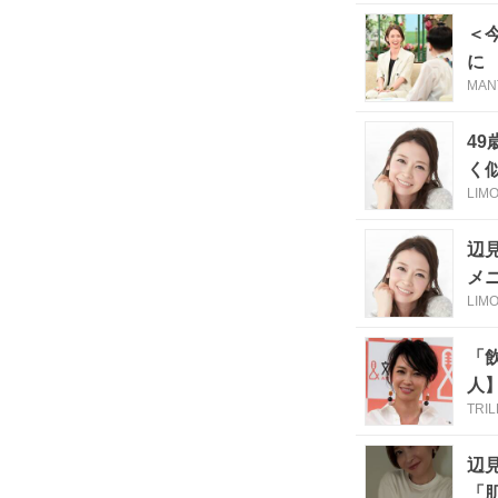
＜
に
MAN
4
く
LIM
辺
メ
LIM
「
人
TRI
辺
「