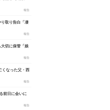
報告
やり取り告白「凄
報告
も大切に保管「娘
報告
亡くなった父・西
報告
る前日に会いに
報告