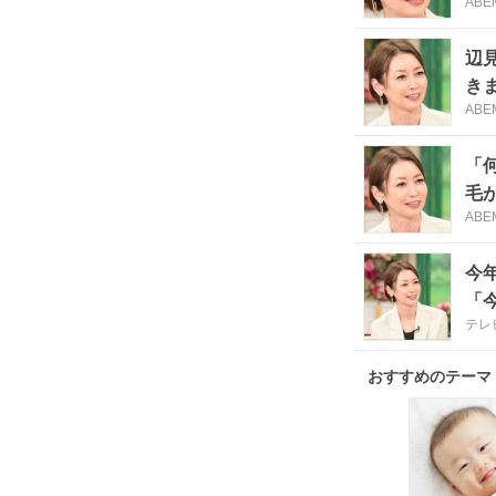
ABE
辺
き
ABE
「
毛
ABE
今
「
テレ
おすすめのテーマ