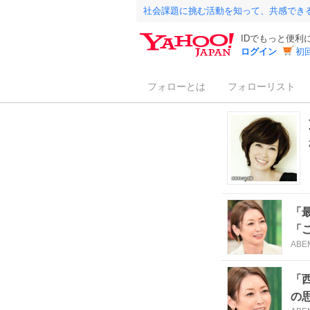
社会課題に挑む活動を知って、共感でき
IDでもっと便利
ログイン
初
フォローとは
フォローリスト
「
「
ABE
「
の