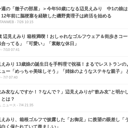
今週の「徹子の部屋」＞今年50歳になる辺見えみり 中1の娘
 12年前に脳梗塞を経験した磯野貴理子は終活を始める
TANWEB
-
7/26 10:15
9歳 辺見えみり 箱根満喫！おしゃれなゴルフウェア＆街歩きコ
似合ってる」「可愛い」「素敵な休日」
O
-
7/10 07:41
見えみり 13歳娘の誕生日を手料理で祝福！まるでレストランの
ニュー「めっちゃ美味しそう」「姉妹のようなステキな親子」 
O
-
7/7 07:40
飲み友なんですか！？なんで？」辺見えみりが“飲み友”と明か
】とは？
LL ニュース
-
7/4 21:35
見えみり、箱根ゴルフで披露した「お御足」に羨望の眼差し「
肌白く保たれていて羨ましい」