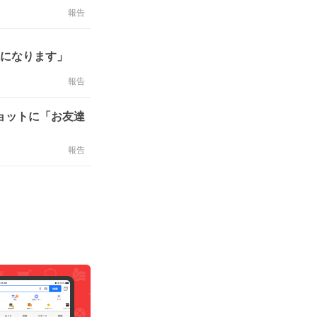
報告
源になります」
報告
ョットに「お友達
報告