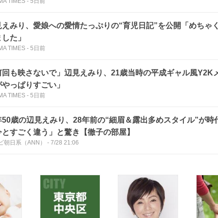
MA TIMES
-
5日前
見えみり、愛娘への愛情たっぷりの“育児日記”を公開「めちゃ
ました」
MA TIMES
-
5日前
何回も映さないで」辺見えみり、21歳当時の平成ギャル風Y2K
がやっぱりすごい」
MA TIMES
-
5日前
年50歳の辺見えみり、28年前の“細眉＆露出多めスタイル”が
今とすごく違う」と驚き【徹子の部屋】
ビ朝日系（ANN）
-
7/28 21:06