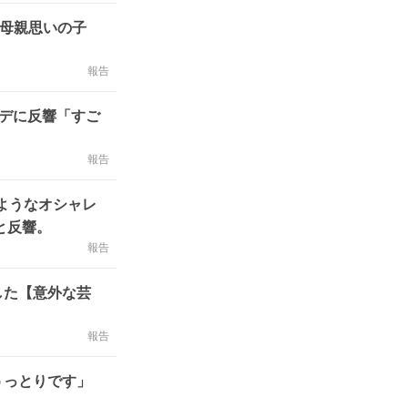
は母親思いの子
報告
ーデに反響「すご
報告
ようなオシャレ
と反響。
報告
した【意外な芸
報告
うっとりです」