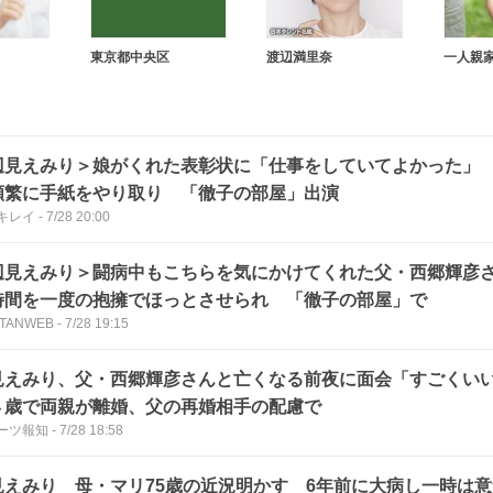
東京都中央区
渡辺満里奈
一人親
辺見えみり＞娘がくれた表彰状に「仕事をしていてよかった」
頻繁に手紙をやり取り 「徹子の部屋」出演
キレイ
-
7/28 20:00
辺見えみり＞闘病中もこちらを気にかけてくれた父・西郷輝彦
時間を一度の抱擁でほっとさせられ 「徹子の部屋」で
TANWEB
-
7/28 19:15
見えみり、父・西郷輝彦さんと亡くなる前夜に面会「すごくい
４歳で両親が離婚、父の再婚相手の配慮で
ーツ報知
-
7/28 18:58
見えみり 母・マリ75歳の近況明かす 6年前に大病し一時は