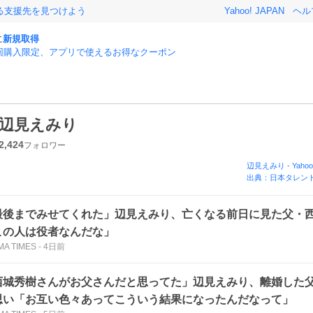
る支援先を見つけよう
Yahoo! JAPAN
ヘル
に
新規取得
回購入限定、アプリで使えるお得なクーポン
辺見えみり
2,424
フォロワー
辺見えみり
-
Yaho
出典：日本タレント
最後までみせてくれた」辺見えみり、亡くなる前日に見た父・
この人は役者なんだな」
MA TIMES
-
4日前
西城秀樹さんがお父さんだと思ってた」辺見えみり、離婚した
思い「お互い色々あってこういう結果になったんだなって」