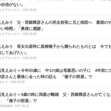
つ自信がない」
ニチアネックス
-
7/28 15:34
見えみり 父・西郷輝彦さんの死去前夜に兄と病院へ 最期の
いい時間」「奥様に感謝」
ニチアネックス
-
7/28 15:00
見えみり 長女出産時に黒柳徹子から贈られたものとは 今で
残してあげたい」
ニチアネックス
-
7/28 14:42
辺見えみり＞今年50歳に 中1の娘は母親思いの子に 4年前に
輝彦さんと最後に会った時の話も 「徹子の部屋」で
キレイ
-
7/28 06:30
辺見えみり＞4歳の時に両親が離婚 父・西郷輝彦さんが亡くな
き 「徹子の部屋」で
TANWEB
-
7/27 16:15