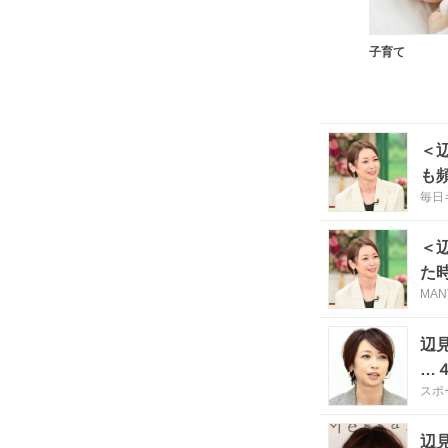
子育て
＜
も
毎日
＜
た
MAN
辺
…
スポ
辺