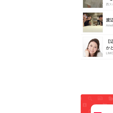
西スポ
渡
Ame
【
か
LIM