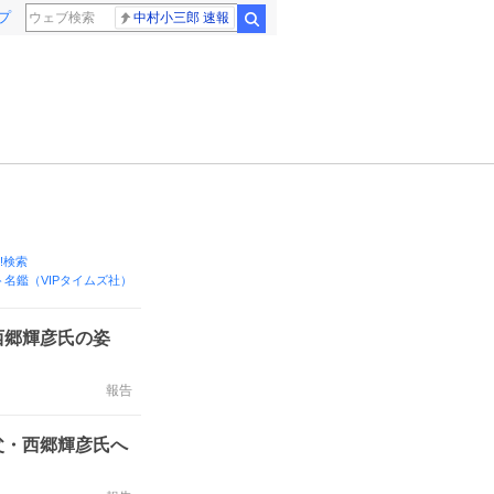
プ
中村小三郎 速報
検索
o!検索
名鑑（VIPタイムズ社）
西郷輝彦氏の姿
報告
父・西郷輝彦氏へ