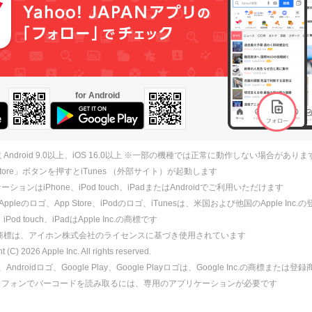
for Android
 Android 9.0以上、iOS 16.0以上 ※一部の機種では正常に動作しない場合がありま
 Store」ボタンを押すとiTunes （外部サイト）が起動します
ションはiPhone、iPod touch、iPadまたはAndroidでご利用いただけます
、Appleのロゴ、App Store、iPodのロゴ、iTunesは、米国および他国のApple Inc
、iPod touch、iPadはApple Inc.の商標です
ne商標は、アイホン株式会社のライセンスに基づき使用されています
ht (C)
2026
Apple Inc. All rights reserved.
id、Androidロゴ、Google Play、Google Playロゴは、Google Inc.の商標または
トフォンでバーコードを読み取るには、専用のアプリケーションが必要です