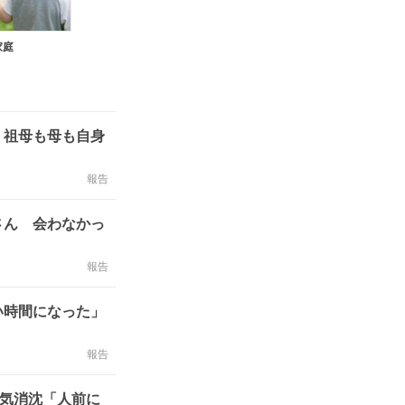
家庭
 祖母も母も自身
報告
さん 会わなかっ
報告
い時間になった」
報告
意気消沈「人前に