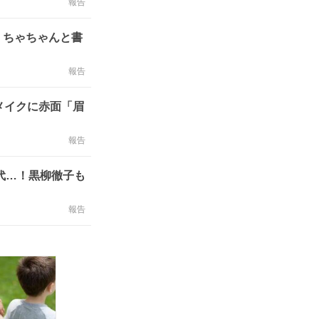
報告
くちゃちゃんと書
報告
メイクに赤面「眉
報告
時代…！黒柳徹子も
報告