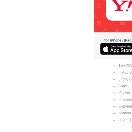
for iPhone / iPad
動作環境
「App
アプリケー
Apple
iPhone
iPho
Copyrig
Andro
スマー