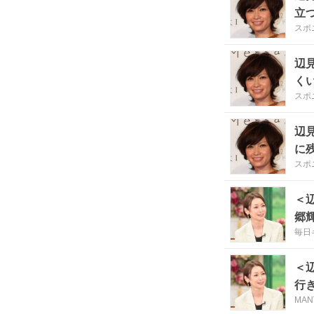
立
スポ
辺
く
スポ
辺
に
スポ
＜
郷
毎日
＜
行
MAN