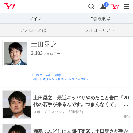
Yahoo! JAPAN
検索
通知数
i
ログイン
ID新規取得
フォローとは
フォローリスト
土田晃之
3,183
フォロワー
土田晃之
-
Yahoo!検索
出典：日本タレント名鑑（VIPタイムズ社）
土田晃之 最近キッパリやめたこと告白「20
代の若手が来るんです。つまんなくて」 ガ
チ勢とは合わず
スポニチアネックス
-
23時間前
報告
極寒ふんどしに人間打楽器…土田晃之が明か