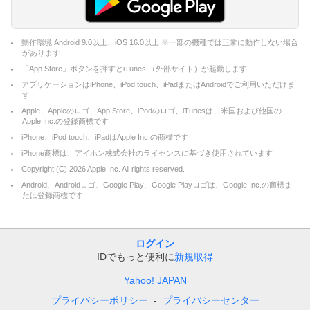
動作環境 Android 9.0以上、iOS 16.0以上 ※一部の機種では正常に動作しない場合
があります
「App Store」ボタンを押すとiTunes （外部サイト）が起動します
アプリケーションはiPhone、iPod touch、iPadまたはAndroidでご利用いただけま
す
Apple、Appleのロゴ、App Store、iPodのロゴ、iTunesは、米国および他国の
Apple Inc.の登録商標です
iPhone、iPod touch、iPadはApple Inc.の商標です
iPhone商標は、アイホン株式会社のライセンスに基づき使用されています
Copyright (C)
2026
Apple Inc. All rights reserved.
Android、Androidロゴ、Google Play、Google Playロゴは、Google Inc.の商標ま
たは登録商標です
ログイン
IDでもっと便利に
新規取得
Yahoo! JAPAN
プライバシーポリシー
プライバシーセンター