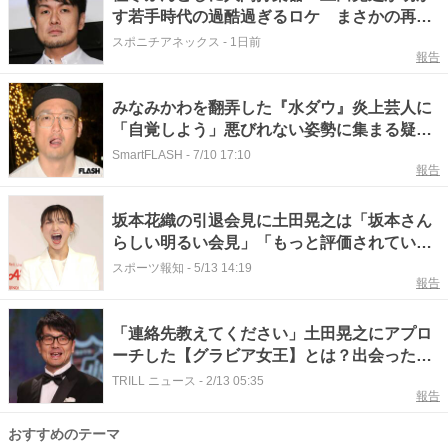
す若手時代の過酷過ぎるロケ まさかの再会
に「お前たちかー！」
スポニチアネックス
-
1日前
報告
みなみかわを翻弄した『水ダウ』炎上芸人に
「自覚しよう」悪びれない姿勢に集まる疑問
の声…事務所の先輩・土田晃之は優しくフォ
SmartFLASH
-
7/10 17:10
報告
ロー
坂本花織の引退会見に土田晃之は「坂本さん
らしい明るい会見」「もっと評価されてい
い」と好感
スポーツ報知
-
5/13 14:19
報告
「連絡先教えてください」土田晃之にアプロ
ーチした【グラビア女王】とは？出会った時
から“グイグイ”で
TRILL ニュース
-
2/13 05:35
報告
おすすめのテーマ