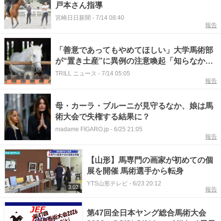
戸本さん指導
宮崎日日新聞
-
7/14 08:40
報告
「善意であってもやめてほしい」大学馬術部
が“置き土産”に異例の注意喚起「知らなかっ
たでは済まされない」
TRILL ニュース
-
7/14 05:05
報告
母・カーラ・ブルーニが見守るなか、娘は馬
術大会で失権する結果に？
madame FIGARO.jp
-
6/25 21:05
報告
【山形】馬専門の画家が初めての個
展を開催 馬術選手から転身
YTS山形テレビ
-
6/23 20:12
3:02
報告
第47回全日本ヤング総合馬術大会