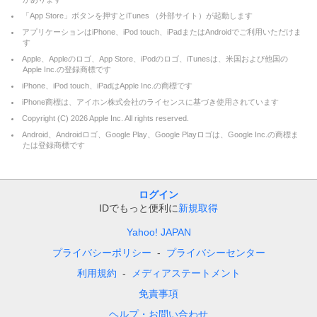
「App Store」ボタンを押すとiTunes （外部サイト）が起動します
アプリケーションはiPhone、iPod touch、iPadまたはAndroidでご利用いただけま
す
Apple、Appleのロゴ、App Store、iPodのロゴ、iTunesは、米国および他国の
Apple Inc.の登録商標です
iPhone、iPod touch、iPadはApple Inc.の商標です
iPhone商標は、アイホン株式会社のライセンスに基づき使用されています
Copyright (C)
2026
Apple Inc. All rights reserved.
Android、Androidロゴ、Google Play、Google Playロゴは、Google Inc.の商標ま
たは登録商標です
ログイン
IDでもっと便利に
新規取得
Yahoo! JAPAN
プライバシーポリシー
プライバシーセンター
利用規約
メディアステートメント
免責事項
ヘルプ・お問い合わせ