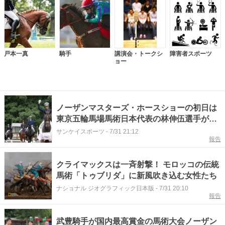
戸本一真
騎手
講演会・トークシ
障害者スポーツ
ョー
ノーザンマスターズ・ホースショーの初日は
東京五輪馬場馬術日本代表の林伸伍選手が優
勝賞金200万円を獲得！ 2日目はゴールデン
サンケイスポーツ
-
7/31 21:12
報告
シックスティも参戦！！
クライマックスは一斉射撃！ モロッコの伝統
馬術「トゥブリダ」に新風吹き込む女性たち
ナショナル ジオグラフィック日本版
-
7/31 20:10
報告
武豊騎手が国内最高賞金の馬術大会ノーザン