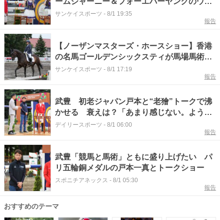
ームジャーニー＆フォーエバーヤングのウマ
娘が初老ジャパンの戸本一真選手と馬術の勉
サンケイスポーツ
-
8/1 19:35
報告
強！？
【ノーザンマスターズ・ホースショー】香港
の名馬ゴールデンシックスティが馬場馬術競
技で7位に入賞！ シュヴァルグランなど活
サンケイスポーツ
-
8/1 17:19
報告
躍馬たちも出場
武豊 初老ジャパン戸本と“老獪”トークで沸
かせる 衰えは？「あまり感じない。ようや
くピークが」 馬術に対して「乗馬の発展が
デイリースポーツ
-
8/1 06:00
報告
競馬にも」
武豊「競馬と馬術」ともに盛り上げたい パ
リ五輪銅メダルの戸本一真とトークショー
スポニチアネックス
-
8/1 05:30
報告
おすすめのテーマ