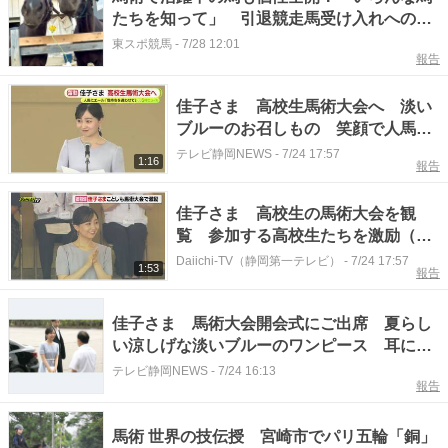
たちを知って」 引退競走馬受け入れへの
「課題」東海大学九州馬術部の取り組み
東スポ競馬
-
7/28 12:01
報告
佳子さま 高校生馬術大会へ 淡い
ブルーのお召しもの 笑顔で人馬に
エール「気持ちを通わせて」大会は
テレビ静岡NEWS
-
7/24 17:57
1:16
報告
60回目の節目に
佳子さま 高校生の馬術大会を観
覧 参加する高校生たちを激励（静
岡・御殿場市）
Daiichi-TV（静岡第一テレビ）
-
7/24 17:57
1:53
報告
佳子さま 馬術大会開会式にご出席 夏らし
い涼しげな淡いブルーのワンピース 耳には
楕円形でリング状の透明感のあるアクセサリ
テレビ静岡NEWS
-
7/24 16:13
報告
ー
馬術 世界の技伝授 宮崎市でパリ五輪「銅」