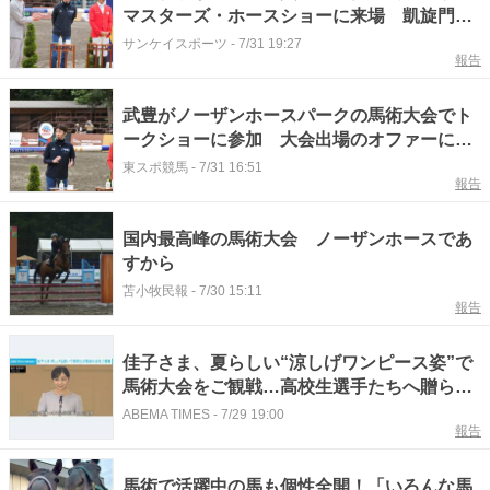
マスターズ・ホースショーに来場 凱旋門賞
など海外GIに改めて意欲
サンケイスポーツ
-
7/31 19:27
報告
武豊がノーザンホースパークの馬術大会でト
ークショーに参加 大会出場のオファーに爆
笑の切り返し
東スポ競馬
-
7/31 16:51
報告
国内最高峰の馬術大会 ノーザンホースであ
すから
苫小牧民報
-
7/30 15:11
報告
佳子さま、夏らしい“涼しげワンピース姿”で
馬術大会をご観戦…高校生選手たちへ贈られ
た温かいエール「素晴らしい思い出に」
ABEMA TIMES
-
7/29 19:00
報告
馬術で活躍中の馬も個性全開！「いろんな馬