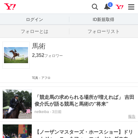
Yahoo! JAPAN
検索
通知数
i
ログイン
ID新規取得
フォローとは
フォローリスト
馬術
2,352
フォロワー
写真：アフロ
「競走馬の求められる場所が増えれば」 吉田
俊介氏が語る競馬と馬術の“将来”
netkeiba
-
3日前
報告
【ノーザンマスターズ・ホースショー】ドリ