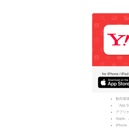
for iPhone / iPad
動作環境
「App
アプリケー
Apple
iPhone