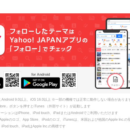
for Android
 Android 9.0以上、iOS 16.0以上 ※一部の機種では正常に動作しない場合がありま
 Store」ボタンを押すとiTunes （外部サイト）が起動します
ションはiPhone、iPod touch、iPadまたはAndroidでご利用いただけます
、Appleのロゴ、App Store、iPodのロゴ、iTunesは、米国および他国のApple Inc
、iPod touch、iPadはApple Inc.の商標です