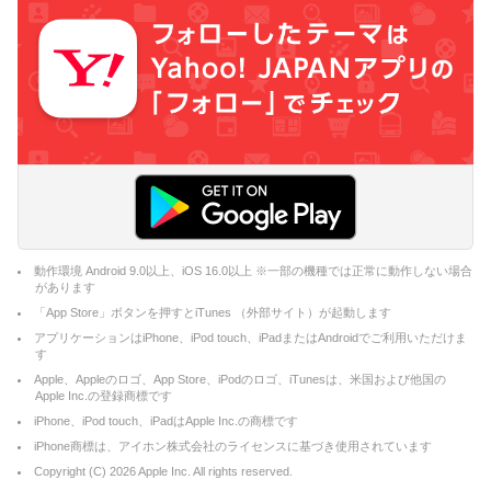
動作環境 Android 9.0以上、iOS 16.0以上 ※一部の機種では正常に動作しない場合
があります
「App Store」ボタンを押すとiTunes （外部サイト）が起動します
アプリケーションはiPhone、iPod touch、iPadまたはAndroidでご利用いただけま
す
Apple、Appleのロゴ、App Store、iPodのロゴ、iTunesは、米国および他国の
Apple Inc.の登録商標です
iPhone、iPod touch、iPadはApple Inc.の商標です
iPhone商標は、アイホン株式会社のライセンスに基づき使用されています
Copyright (C)
2026
Apple Inc. All rights reserved.