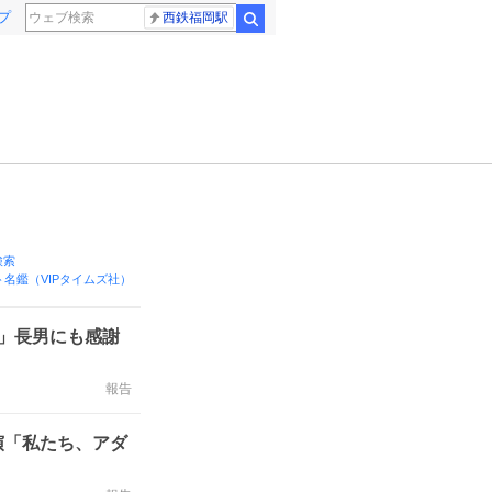
プ
西鉄福岡駅
検索
!検索
名鑑（VIPタイムズ社）
」長男にも感謝
報告
演「私たち、アダ