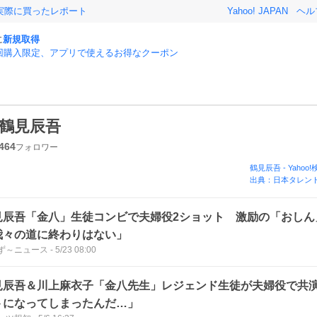
実際に買ったレポート
Yahoo! JAPAN
ヘル
に
新規取得
回購入限定、アプリで使えるお得なクーポン
鶴見辰吾
464
フォロワー
鶴見辰吾
-
Yahoo
出典：日本タレント
見辰吾「金八」生徒コンビで夫婦役2ショット 激励の「おしん
我々の道に終わりはない」
ず～ニュース
-
5/23 08:00
見辰吾＆川上麻衣子「金八先生」レジェンド生徒が夫婦役で共
トになってしまったんだ…」