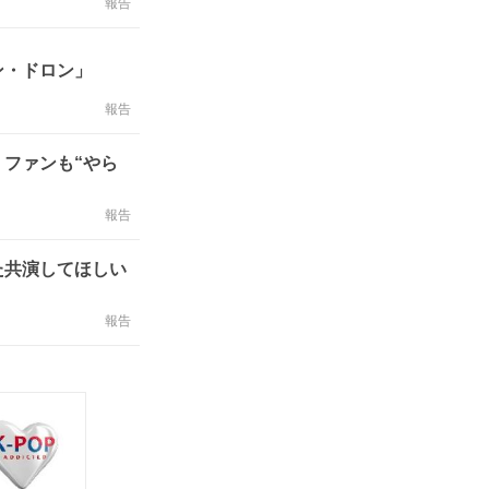
報告
ン・ドロン」
報告
ファンも“やら
報告
た共演してほしい
報告