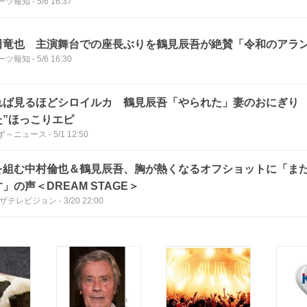
ーツ報知
-
5/6 16:37
田竜也 主演舞台での座長ぶりを鶴見辰吾が絶賛「令和のアラ
ーツ報知
-
5/6 16:30
れば見るほどシロイルカ 鶴見辰吾「やられた」妻のおにぎり 
た”ほっこりエピ
ず～ニュース
-
5/1 12:50
を組む中村倫也＆鶴見辰吾、胸が熱くなるオフショットに「ま
」の声＜DREAM STAGE＞
Bザテレビジョン
-
3/20 22:00