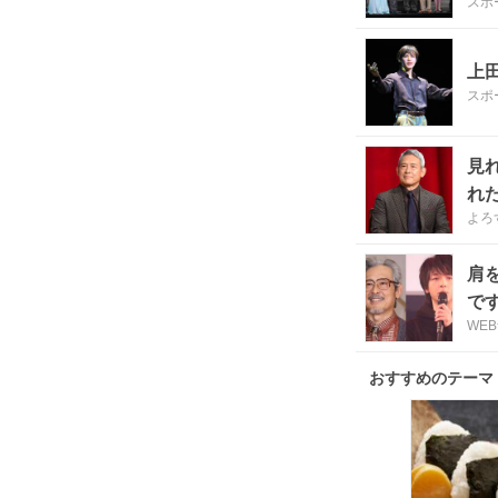
スポ
上
スポ
見
れ
よろ
肩
です
WE
おすすめのテーマ