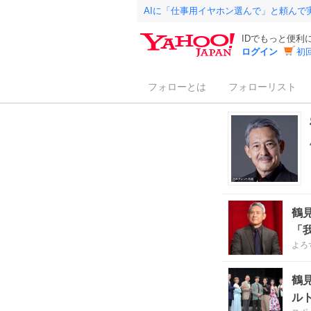
AIに「仕事用イヤホン選んで」と頼んで
IDでもっと便利
ログイン
初
フォローとは
フォローリスト
鶴
「
よろ
鶴
ル