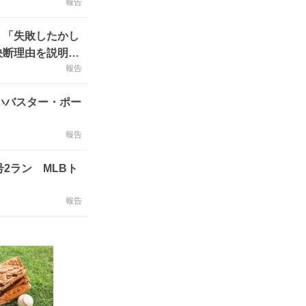
報告
」「失敗したかし
決断理由を説明…
報告
いバスター・ポー
報告
2ラン MLBト
報告