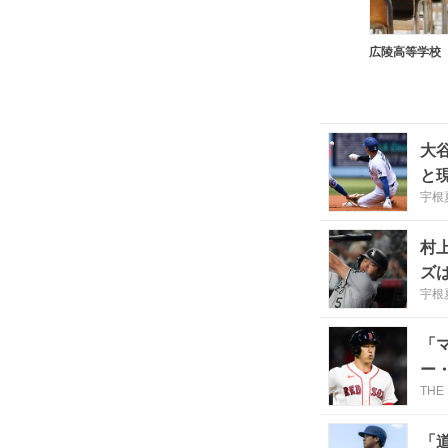
大
と
宇根
村
ズ
宇根
「
ー
THE
「