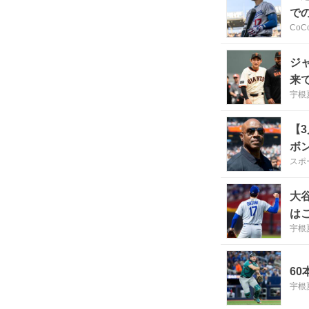
で
CoC
ジ
来
宇根
【3
ボ
スポ
大
は
宇根
6
宇根