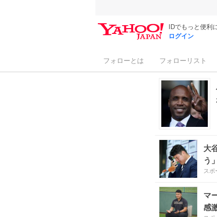
IDでもっと便利
ログイン
フォローとは
フォローリスト
大
う
スポ
マ
感