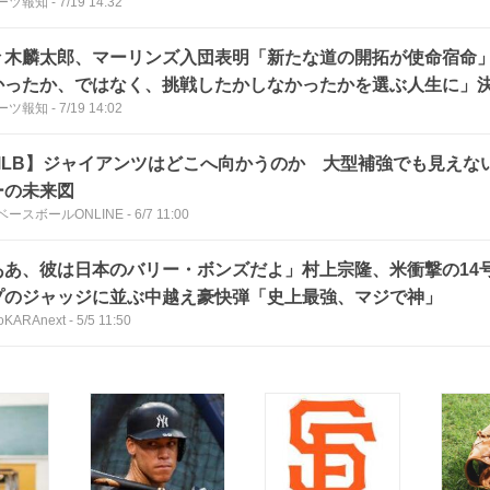
ーツ報知
-
7/19 14:32
しやすい状況」
々木麟太郎、マーリンズ入団表明「新たな道の開拓が使命宿命
かったか、ではなく、挑戦したかしなかったかを選ぶ人生に」
ーツ報知
-
7/19 14:02
フトバンクへの感謝で涙も
MLB】ジャイアンツはどこへ向かうのか 大型補強でも見えな
ーの未来図
ベースボールONLINE
-
6/7 11:00
ああ、彼は日本のバリー・ボンズだよ」村上宗隆、米衝撃の14号
プのジャッジに並ぶ中越え豪快弾「史上最強、マジで神」
oKARAnext
-
5/5 11:50