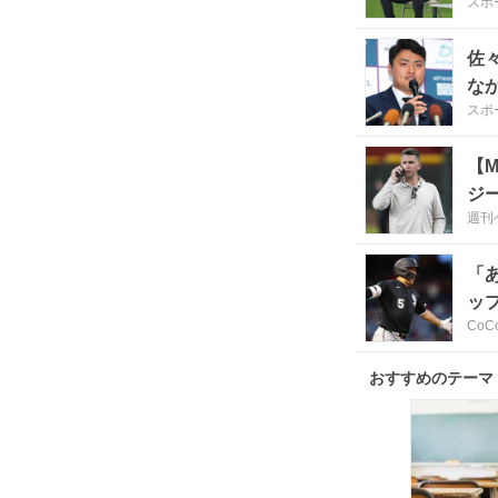
スポ
躍
佐
な
スポ
ソ
【
ジ
週刊
「
ッ
CoC
おすすめのテーマ