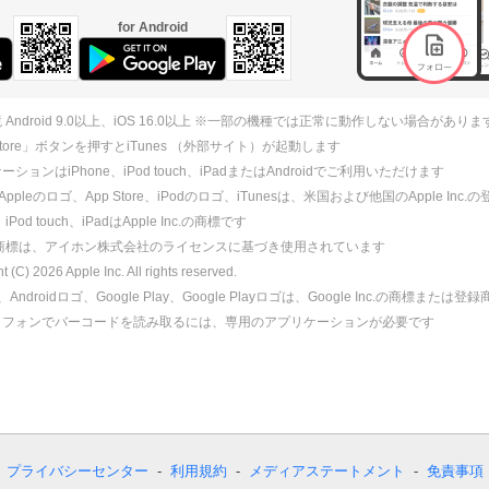
for Android
 Android 9.0以上、iOS 16.0以上 ※一部の機種では正常に動作しない場合がありま
 Store」ボタンを押すとiTunes （外部サイト）が起動します
ションはiPhone、iPod touch、iPadまたはAndroidでご利用いただけます
、Appleのロゴ、App Store、iPodのロゴ、iTunesは、米国および他国のApple Inc
、iPod touch、iPadはApple Inc.の商標です
ne商標は、アイホン株式会社のライセンスに基づき使用されています
ht (C)
2026
Apple Inc. All rights reserved.
id、Androidロゴ、Google Play、Google Playロゴは、Google Inc.の商標または
トフォンでバーコードを読み取るには、専用のアプリケーションが必要です
プライバシーセンター
利用規約
メディアステートメント
免責事項