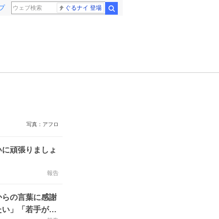
プ
ぐるナイ 登場
検索
写真：アフロ
いに頑張りましょ
報告
からの言葉に感謝
たい」「若手が活