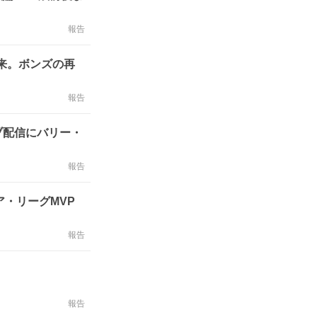
報告
以来。ボンズの再
報告
イブ配信にバリー・
報告
・リーグMVP
報告
報告