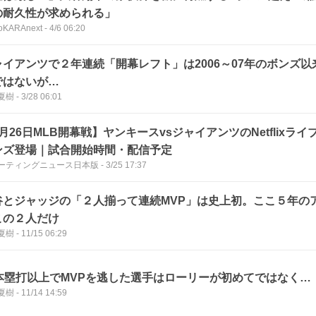
の耐久性が求められる」
oKARAnext
-
4/6 06:20
ャイアンツで２年連続「開幕レフト」は2006～07年のボンズ
ではないが…
夏樹
-
3/28 06:01
月26日MLB開幕戦】ヤンキースvsジャイアンツのNetflixラ
ンズ登場｜試合開始時間・配信予定
ーティングニュース日本版
-
3/25 17:37
谷とジャッジの「２人揃って連続MVP」は史上初。ここ５年のア
この２人だけ
夏樹
-
11/15 06:29
0本塁打以上でMVPを逃した選手はローリーが初めてではなく…
夏樹
-
11/14 14:59