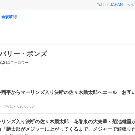
Yahoo! JAPAN
ヘル
に
新規取得
バリー・ボンズ
2,211
フォロワー
谷翔平からマーリンズ入り決断の佐々木麟太郎へエール「お互
」
ーツ報知
-
7/20 06:00
ーリンズ入り決断の佐々木麟太郎 花巻東の大先輩・菊池雄星
激「麟太郎がメジャーに上がってくるまで、メジャーで頑張り