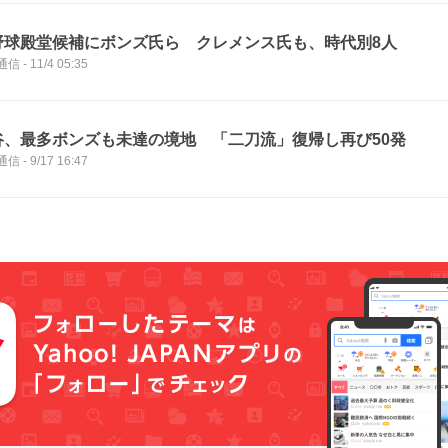
野球殿堂候補にボンズ氏ら クレメンス氏も、時代別8人
通信
-
11/4 05:35
谷、最多ボンズも未達の境地 「二刀流」復帰し再び50発
通信
-
9/17 16:47