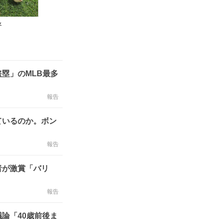
平
塁」のMLB最多
報告
ているのか。ボン
報告
者が激賞「バリ
報告
論「40歳前後ま