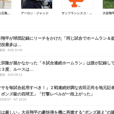
広陵高等学校（広島県）
アーロン・ジャッジ
サンフランシスコ・ジャイアンツ
大谷翔
谷翔平が球団記録にリーチをかけた「同じ試合でホームラン＆盗
現役最多は…
夏樹
-
4/28 10:40
上宗隆が届かなかった「６試合連続ホームラン」は誰が記録し
は３度、ルースは…
夏樹
-
4/24 09:13
マサを毎試合起用すべき！」２戦連続好調な吉田正尚を地元記
・ボンズ級の四球王」「打撃レベルが一段上がった」
 DIGEST
-
4/7 18:55
道は厳しい」大谷翔平の豪快弾を機に再燃する“ボンズ超え”の議