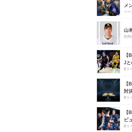
メ
ベー
山
共同
【
J
Bリ
【
対
Bリ
【
ビ
Bリ