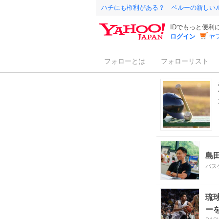
ハチにも権利がある？ ペルーの新しい
IDでもっと便利
ログイン
ヤ
フォローとは
フォローリスト
島
バス
琉
ー