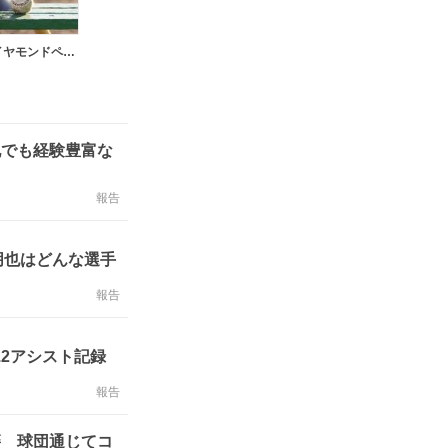
群馬ダイヤモンドペガサス
地でも経験豊富な
報告
朋也はどんな選手
報告
.2アシスト記録
報告
籍 球団通じてコ