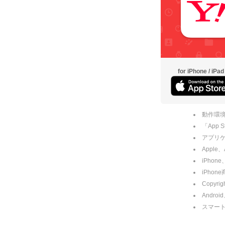
for iPhone / iPad
動作環境
「App
アプリケー
Apple
iPhone
iPho
Copyrig
Andro
スマー