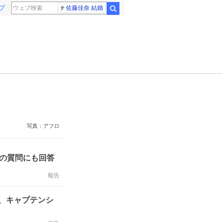
プ
佐藤佳奈 結婚
検索
写真：アフロ
0の質問にも回答
報告
、キャプテンシ