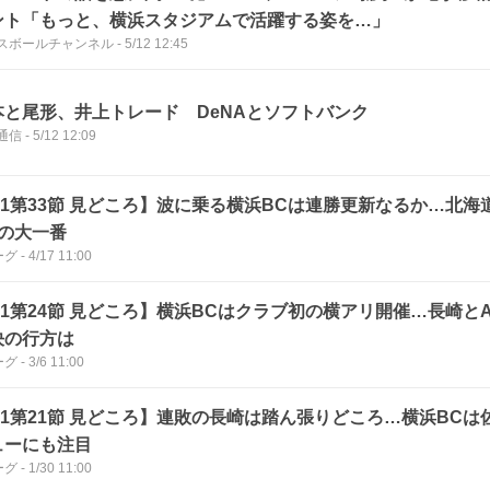
ント「もっと、横浜スタジアムで活躍する姿を…」
スボールチャンネル
-
5/12 12:45
本と尾形、井上トレード DeNAとソフトバンク
通信
-
5/12 12:09
B1第33節 見どころ】波に乗る横浜BCは連勝更新なるか…北海
との大一番
ーグ
-
4/17 11:00
B1第24節 見どころ】横浜BCはクラブ初の横アリ開催…長崎と
決の行方は
ーグ
-
3/6 11:00
B1第21節 見どころ】連敗の長崎は踏ん張りどころ…横浜BCは
ューにも注目
ーグ
-
1/30 11:00