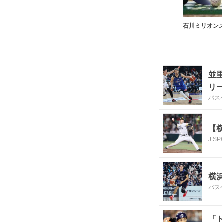
石川ミリオン
並
リ
バス
【
J S
横
バス
「