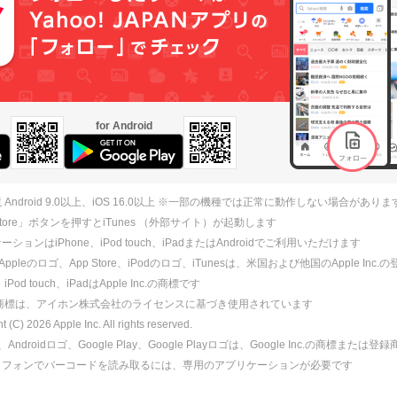
for Android
 Android 9.0以上、iOS 16.0以上 ※一部の機種では正常に動作しない場合がありま
 Store」ボタンを押すとiTunes （外部サイト）が起動します
ションはiPhone、iPod touch、iPadまたはAndroidでご利用いただけます
、Appleのロゴ、App Store、iPodのロゴ、iTunesは、米国および他国のApple Inc
、iPod touch、iPadはApple Inc.の商標です
ne商標は、アイホン株式会社のライセンスに基づき使用されています
ht (C)
2026
Apple Inc. All rights reserved.
id、Androidロゴ、Google Play、Google Playロゴは、Google Inc.の商標または
トフォンでバーコードを読み取るには、専用のアプリケーションが必要です