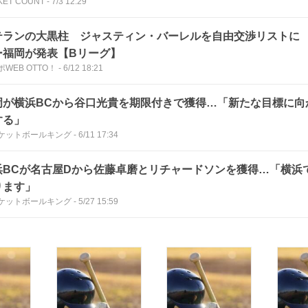
KET COUNT
-
7/3 12:29
テランの大黒柱 ジャスティン・バーレルを自由交渉リストに
ー福岡が発表【Bリーグ】
WEB OTTO！
-
6/12 18:21
岡が横浜BCから谷口光貴を期限付きで獲得…「新たな目標に向
する」
ケットボールキング
-
6/11 17:34
浜BCが名古屋Dから佐藤卓磨とリチャードソンを獲得…「横浜
ります」
ケットボールキング
-
5/27 15:59