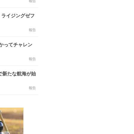
報告
 ライジングゼフ
報告
かってチャレン
報告
で新たな航海が始
報告