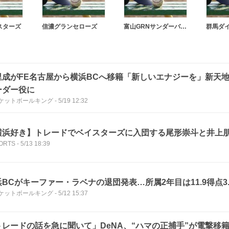
スターズ
信濃グランセローズ
富山GRNサンダーバーズ
里成がFE名古屋から横浜BCへ移籍「新しいエナジーを」新天
ーダー役に
ケットボールキング
-
5/19 12:32
横浜好き】トレードでベイスターズに入団する尾形崇斗と井上
PORTS
-
5/13 18:39
浜BCがキーファー・ラベナの退団発表…所属2年目は11.9得点3
ケットボールキング
-
5/12 15:37
トレードの話を急に聞いて」DeNA、“ハマの正捕手”が電撃移