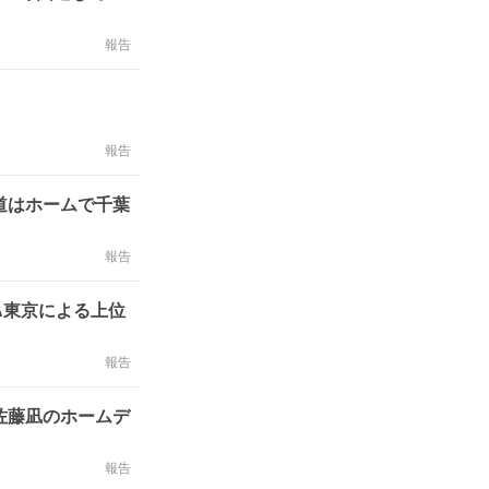
報告
報告
道はホームで千葉
報告
A東京による上位
報告
佐藤凪のホームデ
報告