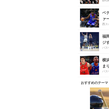
BAS
ベ
ァ
西スポ
福
ジ
バス
横
ま
バス
おすすめのテーマ