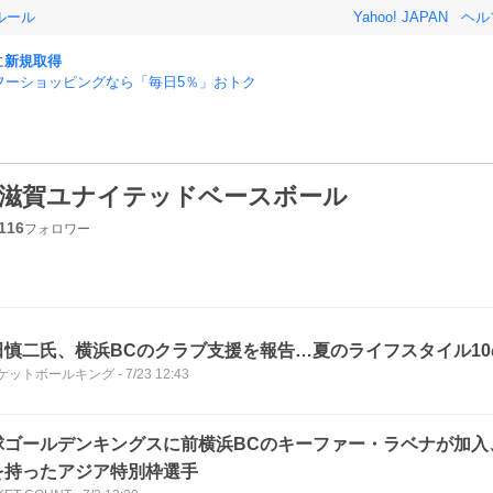
ルール
Yahoo! JAPAN
ヘル
に
新規取得
フーショッピングなら「毎日5％」おトク
滋賀ユナイテッドベースボール
116
フォロワー
田慎二氏、横浜BCのクラブ支援を報告…夏のライフスタイル1
ケットボールキング
-
7/23 12:43
球ゴールデンキングスに前横浜BCのキーファー・ラベナが加入
を持ったアジア特別枠選手