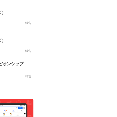
節）
報告
節）
報告
ピオンシップ
報告