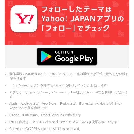
動作環境 Android 9.0以上、iOS 16.0以上 ※一部の機種では正常に動作しない場合
があります
「App Store」ボタンを押すとiTunes （外部サイト）が起動します
アプリケーションはiPhone、iPod touch、iPadまたはAndroidでご利用いただけま
す
Apple、Appleのロゴ、App Store、iPodのロゴ、iTunesは、米国および他国の
Apple Inc.の登録商標です
iPhone、iPod touch、iPadはApple Inc.の商標です
iPhone商標は、アイホン株式会社のライセンスに基づき使用されています
Copyright (C)
2026
Apple Inc. All rights reserved.