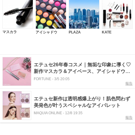
マスカラ
アイシャドウ
PLAZA
KATE
エテュセ26年春コスメ｜無垢な印象に導く♡
新作マスカラ＆アイベース、アイシャドウ新
色を全品レビュー
FORTUNE
-
3/5 20:05
報告
エテュセ新作は透明感爆上がり！肌色問わず
美発色が叶うスペシャルなアイパレット
MAQUIA ONLINE
-
12/8 19:35
報告