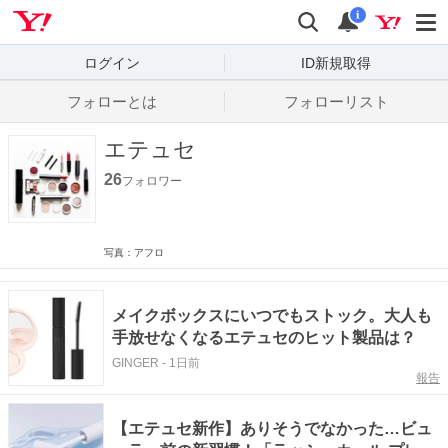
Yahoo! JAPAN
検索
通知数
i
ログイン
ID新規取得
フォローとは
フォローリスト
エテュセ
26
フォロワー
写真：アフロ
メイクボックスにいつでもストック。大人も
手放せなくなるエテュセのヒット製品は？
GINGER
-
1日前
報告
【エテュセ新作】ありそうでなかった…ビュ