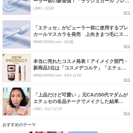
ーラー前の新習慣！「ラッシュカール プレコ
ート」が1980円でPLAZA先行スタート
LIMO
-
2日前
報告
「エテュセ」がビューラー前に使用するプレ
カールマスカラを発売 上向きまつ毛にスタ
イリング
WWDJAPAN.com
-
6日前
報告
本当に売れたコスメ発表！アイメイク部門・
新商品1位は「コスメデコルテ」「エテュ
セ」「ケイト」「ボビイ ブラウン」
WWDJAPAN.com
-
6/24 11:00
報告
「上品だけど可愛い 」元CAの50代マダムが
エテュセの名品チークでメイクした結果
→「血色感・多幸感・色気があふれて素敵」
LIMO
-
6/17 12:25
報告
絶賛の声集まる
おすすめのテーマ