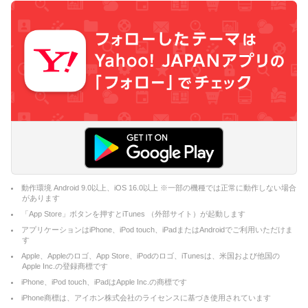
動作環境 Android 9.0以上、iOS 16.0以上 ※一部の機種では正常に動作しない場合
があります
「App Store」ボタンを押すとiTunes （外部サイト）が起動します
アプリケーションはiPhone、iPod touch、iPadまたはAndroidでご利用いただけま
す
Apple、Appleのロゴ、App Store、iPodのロゴ、iTunesは、米国および他国の
Apple Inc.の登録商標です
iPhone、iPod touch、iPadはApple Inc.の商標です
iPhone商標は、アイホン株式会社のライセンスに基づき使用されています