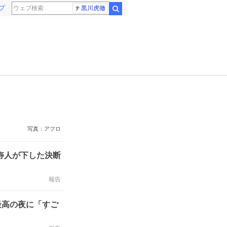
プ
黒川虎徹
検索
写真：アフロ
寿人が下した決断
報告
最高の夜に「すご