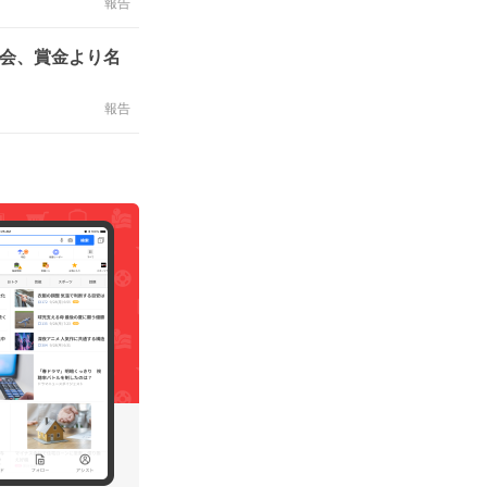
報告
大会、賞金より名
報告