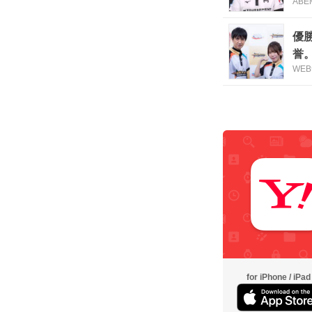
ABE
優
誉
WE
for iPhone / iPad