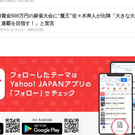
MA TIMES
-
6/2 08:30
勝賞金500万円の麻雀大会に“魔王”佐々木寿人が出陣「大きな
。連覇を目指す！」と宣言
Bザテレビジョン
-
4/8 12:00
for Android