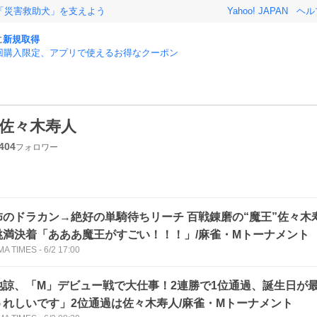
「災害救助犬」を支えよう
Yahoo! JAPAN
ヘル
に
新規取得
回購入限定、アプリで使えるお得なクーポン
佐々木寿人
404
フォロワー
怖のドラカン→絶好の単騎待ちリーチ 百戦錬磨の“魔王”佐々木
跳満決着「あああ魔王がすごい！！！」/麻雀・Mトーナメント
MA TIMES
-
6/2 17:00
池諒、「M」デビュー戦で大仕事！2連勝で1位通過、誕生日が
うれしいです」2位通過は佐々木寿人/麻雀・Mトーナメント