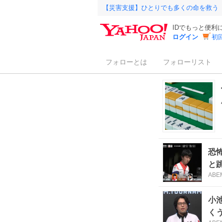
【災害支援】ひとりでも多くの命を救う
IDでもっと便利
ログイン
初
フォローとは
フォローリスト
恐
と
ABE
小
く