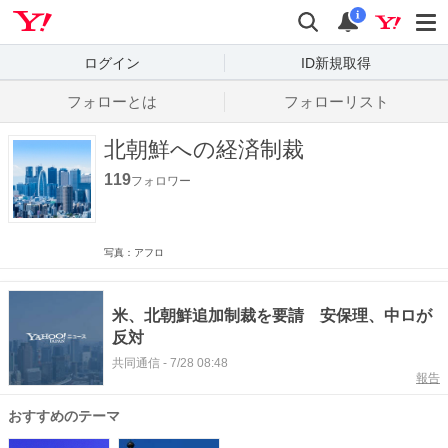
Yahoo! JAPAN
検索
通知数
i
ログイン
ID新規取得
フォローとは
フォローリスト
北朝鮮への経済制裁
119
フォロワー
写真：アフロ
米、北朝鮮追加制裁を要請 安保理、中ロが
反対
共同通信
-
7/28 08:48
報告
おすすめのテーマ