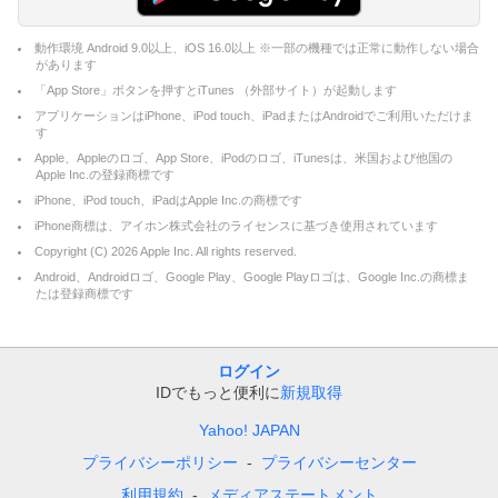
動作環境 Android 9.0以上、iOS 16.0以上 ※一部の機種では正常に動作しない場合
があります
「App Store」ボタンを押すとiTunes （外部サイト）が起動します
アプリケーションはiPhone、iPod touch、iPadまたはAndroidでご利用いただけま
す
Apple、Appleのロゴ、App Store、iPodのロゴ、iTunesは、米国および他国の
Apple Inc.の登録商標です
iPhone、iPod touch、iPadはApple Inc.の商標です
iPhone商標は、アイホン株式会社のライセンスに基づき使用されています
Copyright (C)
2026
Apple Inc. All rights reserved.
Android、Androidロゴ、Google Play、Google Playロゴは、Google Inc.の商標ま
たは登録商標です
ログイン
IDでもっと便利に
新規取得
Yahoo! JAPAN
プライバシーポリシー
プライバシーセンター
利用規約
メディアステートメント