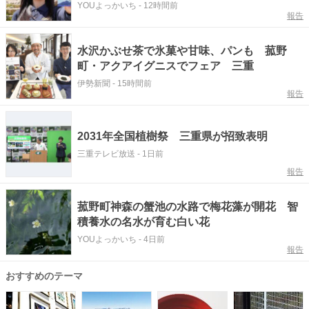
ドを配布
YOUよっかいち
-
12時間前
報告
水沢かぶせ茶で氷菓や甘味、パンも 菰野
町・アクアイグニスでフェア 三重
伊勢新聞
-
15時間前
報告
2031年全国植樹祭 三重県が招致表明
三重テレビ放送
-
1日前
報告
菰野町神森の蟹池の水路で梅花藻が開花 智
積養水の名水が育む白い花
YOUよっかいち
-
4日前
報告
おすすめのテーマ