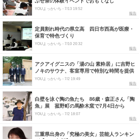
ぶせ茶の体験イベントでおもてなし
YOUよっかいち
-
7/13 19:52
報告
定員割れ時代の県立高 四日市西高が医療・
保育で特色づくり
YOUよっかいち
-
7/10 20:32
報告
アクアイグニスの「湯の山 素粋居」に吉野ヒ
ノキのサウナ、客室専用で特別な時間を提供
YOUよっかいち
-
7/2 19:49
報告
白壁を泳ぐ陶の魚たち 86歳・森正さん「陶
魚」展 菰野町の馬酔木窯で7月4日から
YOUよっかいち
-
7/2 18:07
報告
三重県出身の「究極の美女」芸能人ランキン