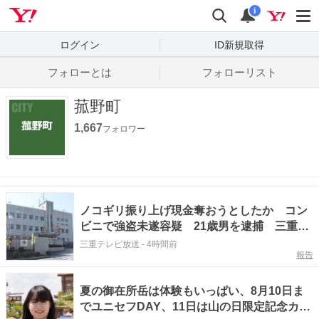
Yahoo! JAPAN
検索
通知数
i
ログイン
ID新規取得
フォローとは
フォローリスト
菰野町
1,667
フォロワー
ノコギリ振り上げ現金奪おうとしたか コン
ビニで強盗未遂容疑 21歳男を逮捕 三重・
いなべ市
三重テレビ放送
-
4時間前
報告
夏の御在所岳は体験もいっぱい、8月10日ま
でユニセフDAY、11日は山の日限定記念カー