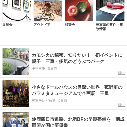
展覧会
アウトドア
和菓子
三重県の事件・事
故情報
カモシカの秘密、知りたい！ 初イベントに
親子 三重・多気のどうぶつパーク
夕刊三重
-
5日前
報告
小さなドールハウスの奥深い世界 菰野町の
パラミタミュージアムで企画展 三重
三重テレビ放送
-
5日前
報告
鈴鹿四日市道路、北勢BPの早期整備を 期成
同盟が国に要望書