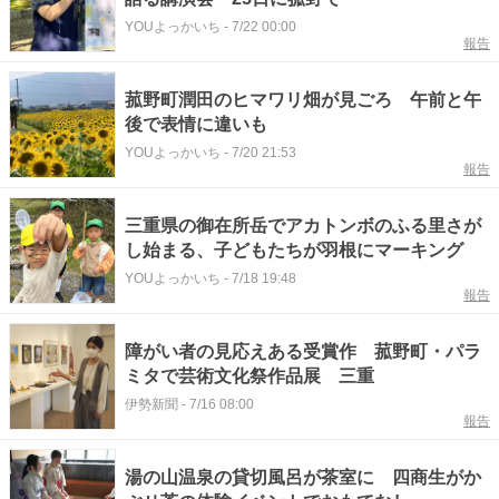
YOUよっかいち
-
7/22 00:00
報告
菰野町潤田のヒマワリ畑が見ごろ 午前と午
後で表情に違いも
YOUよっかいち
-
7/20 21:53
報告
三重県の御在所岳でアカトンボのふる里さが
し始まる、子どもたちが羽根にマーキング
YOUよっかいち
-
7/18 19:48
報告
障がい者の見応えある受賞作 菰野町・パラ
ミタで芸術文化祭作品展 三重
伊勢新聞
-
7/16 08:00
報告
湯の山温泉の貸切風呂が茶室に 四商生がか