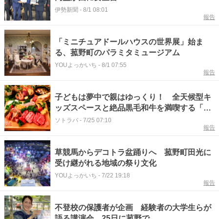
伊勢新聞
-
8/1 08:01
報告
「ミニチュアドールハウスの世界展」始ま
る、菰野町のパラミタミュージアム
YOUよっかいち
-
8/1 07:55
報告
子どもは夢中で親はゆっくり！ 全天候型キ
ッズスペースと絶品黒毛和牛を満喫する「三
重の森」
ソトラバ
-
7/25 07:10
報告
草競馬からデコトラ盆踊りへ 菰野町田光に
受け継がれる地域の祭り文化
YOUよっかいち
-
7/22 19:18
報告
不登校の保護者が企画 経験者の大学生らが
語る講演会 25日に菰野で