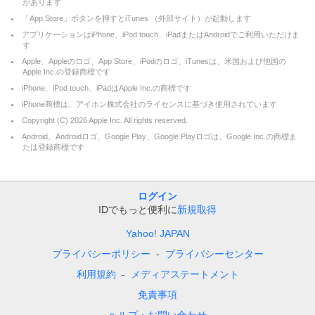
があります
「App Store」ボタンを押すとiTunes （外部サイト）が起動します
アプリケーションはiPhone、iPod touch、iPadまたはAndroidでご利用いただけま
す
Apple、Appleのロゴ、App Store、iPodのロゴ、iTunesは、米国および他国の
Apple Inc.の登録商標です
iPhone、iPod touch、iPadはApple Inc.の商標です
iPhone商標は、アイホン株式会社のライセンスに基づき使用されています
Copyright (C)
2026
Apple Inc. All rights reserved.
Android、Androidロゴ、Google Play、Google Playロゴは、Google Inc.の商標ま
たは登録商標です
ログイン
IDでもっと便利に
新規取得
Yahoo! JAPAN
プライバシーポリシー
プライバシーセンター
利用規約
メディアステートメント
免責事項
ヘルプ・お問い合わせ