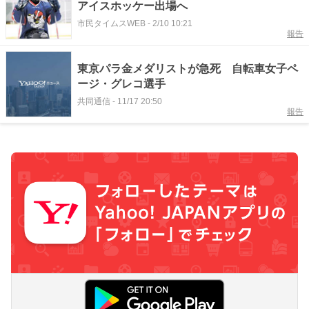
アイスホッケー出場へ
市民タイムスWEB
-
2/10 10:21
報告
東京パラ金メダリストが急死 自転車女子ペ
ージ・グレコ選手
共同通信
-
11/17 20:50
報告