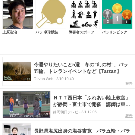
上原浩治
パラ 卓球競技
障害者スポーツ
パラリンピック
今週やりたいこと5選 冬の“幻の村”、パラ
五輪、トレランイベントなど【Tarzan】
Tarzan Web
-
3/10 19:40
報告
ＮＴＴ西日本「ふれあい陸上教室」
が静岡・富士市で開催 講師は東京
パラリンピック・男子マラソン銅メ
静岡朝日テレビ
-
3/1 12:06
0:59
報告
ダル、ＮＴＴ西日本の堀越信司選手
長野県塩尻出身の塩谷吉寛 パラ五輪・パラ