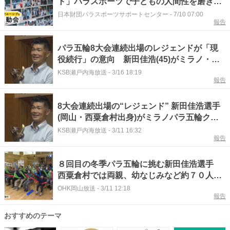
ト」パラスポーツで子どもの人間性を磨き続
ける、愛知県の熱血校長の教育哲学と信念｜
日本財団パラスポーツサポートセンター
-
7/10 07:00
報告
インクルーシブな運動会
パラ五輪8大会連続出場のレジェンドが「現
役続行」の意向 新田佳浩(45)がミラノ・コ
ルティナ最終レース 岡山・西粟倉村出身
KSB瀬戸内海放送
-
3/16 18:19
報告
8大会連続出場の“レジェンド” 新田佳浩選手
(岡山・西粟倉村出身)がミラノパラ五輪クロ
スカントリースキーに出場
KSB瀬戸内海放送
-
3/11 16:32
報告
８回目の冬季パラ五輪に挑む新田佳浩選手
西粟倉村では両親、幼なじみなど約７０人が
熱い声援【岡山】
OHK岡山放送
-
3/11 12:18
報告
おすすめのテーマ