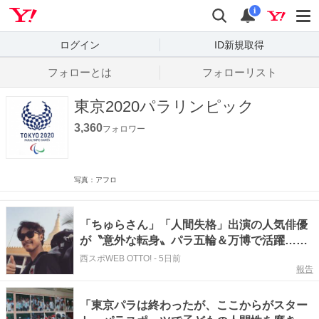
Yahoo! JAPAN
検索
通知数
i
ログイン
ID新規取得
フォローとは
フォローリスト
東京2020パラリンピック
3,360
フォロワー
写真：アフロ
「ちゅらさん」「人間失格」出演の人気俳優
が〝意外な転身〟パラ五輪＆万博で活躍…27
歳で俳優休業・小橋賢児さん〝46歳の姿〟に
西スポWEB OTTO!
-
5日前
報告
「知らなかった」「魅力増した」と反響
「東京パラは終わったが、ここからがスター