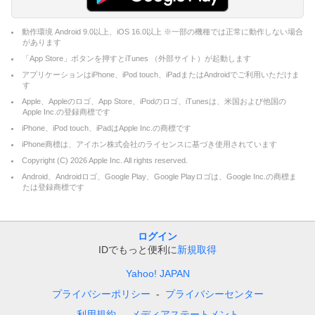
動作環境 Android 9.0以上、iOS 16.0以上 ※一部の機種では正常に動作しない場合
があります
「App Store」ボタンを押すとiTunes （外部サイト）が起動します
アプリケーションはiPhone、iPod touch、iPadまたはAndroidでご利用いただけま
す
Apple、Appleのロゴ、App Store、iPodのロゴ、iTunesは、米国および他国の
Apple Inc.の登録商標です
iPhone、iPod touch、iPadはApple Inc.の商標です
iPhone商標は、アイホン株式会社のライセンスに基づき使用されています
Copyright (C)
2026
Apple Inc. All rights reserved.
Android、Androidロゴ、Google Play、Google Playロゴは、Google Inc.の商標ま
たは登録商標です
ログイン
IDでもっと便利に
新規取得
Yahoo! JAPAN
プライバシーポリシー
プライバシーセンター
利用規約
メディアステートメント