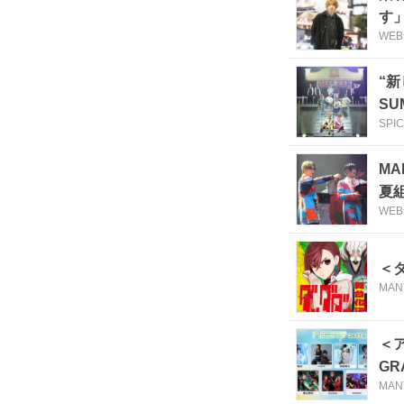
す
WE
“新
SU
SPI
MA
夏
WE
＜
MAN
＜
GR
MAN