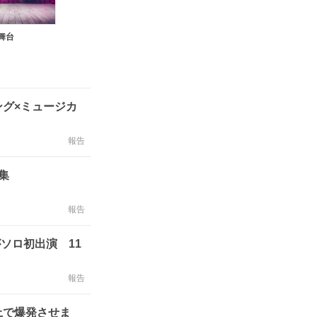
元舞台
グ×ミュージカ
報告
集
報告
ソロ初出演 11
報告
上で爆発させま