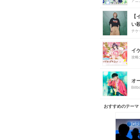
アニ
【イ
い
チケ
イ
攻略
オ
Bill
おすすめのテーマ