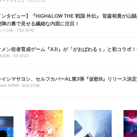
メイトタイムズ
-
7/11 17:25
ンタビュー】『HiGH&LOW THE 戦国 外伝』 笹森裕貴が山
殺陣の裏で見せる繊細な内面に注目！
ットぴあ
-
7/10 18:02
ケメン役者育成ゲーム『A3!』が「がおぱわるぅ」と初コラボ
大百科
-
7/3 19:10
ーイシマサヨシ、セルフカバーAL第3弾『仮歌III』リリース決定
board JAPAN
-
6/16 15:00