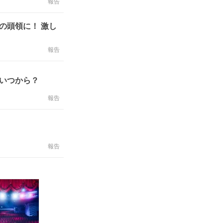
報告
賊の頭領に！ 激し
報告
！いつから？
報告
報告