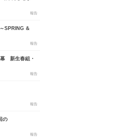
報告
～SPRING ＆
報告
26～開幕 新生春組・
報告
報告
回の
報告