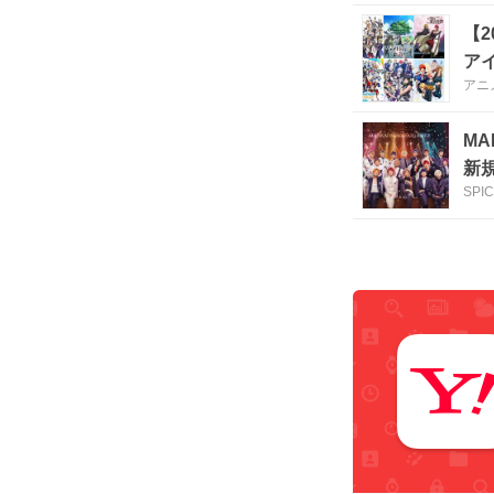
【
ア
アニ
MA
新
SPI