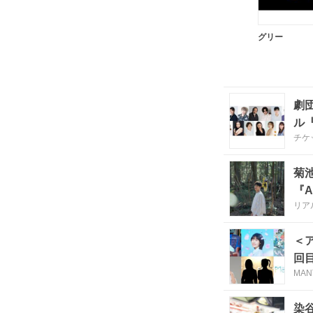
グリー
劇
ル『
チケ
菊
『A
リア
＜
回目
MAN
染