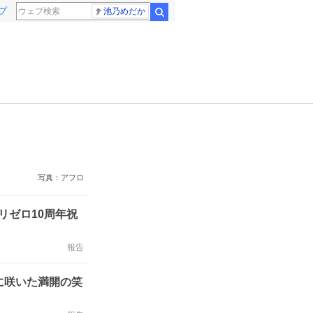
プ
池乃めだか
検索
写真：アフロ
リゼロ10周年祝
報告
セに咲いた満開の笑