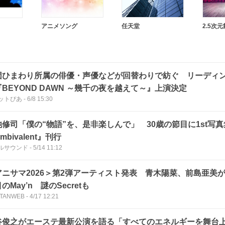
アニメソング
任天堂
2.5次
団ひまわり所属の俳優・声優などが回替わりで紡ぐ リーディン
BEYOND DAWN ～幾千の夜を越えて～』上演決定
ットぴあ
-
6/8 15:30
池修司「僕の“物語”を、是非楽しんで」 30歳の節目に1st写真
mbivalent』刊行
ルサウンド
-
5/14 11:12
アニサマ2026＞第2弾アーティスト発表 青木陽菜、前島亜美が
のMay’n 謎のSecretも
TANWEB
-
4/17 12:21
谷俊之がエーステ最新公演を語る「すべてのエネルギーを舞台