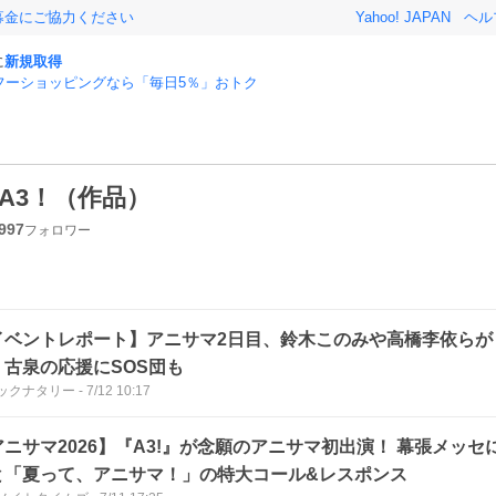
募金にご協力ください
Yahoo! JAPAN
ヘル
に
新規取得
フーショッピングなら「毎日5％」おトク
A3！（作品）
997
フォロワー
イベントレポート】アニサマ2日目、鈴木このみや高橋李依らが
 古泉の応援にSOS団も
ックナタリー
-
7/12 10:17
アニサマ2026】『A3!』が念願のアニサマ初出演！ 幕張メッ
と「夏って、アニサマ！」の特大コール&レスポンス