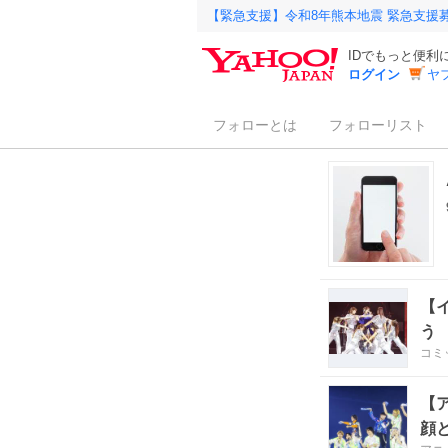
【緊急支援】令和8年熊本地震 緊急支援
IDでもっと便利
ログイン
ヤ
フォローとは
フォローリスト
【
う
コミ
【
顔