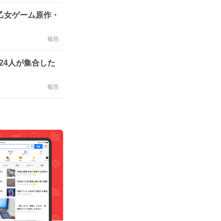
乙女ゲーム原作・
報告
員24人が集合した
報告