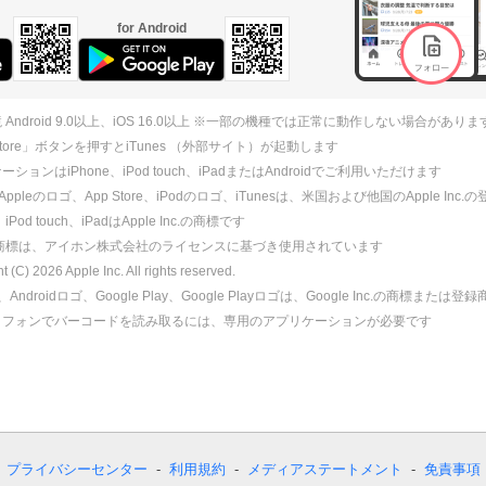
for Android
 Android 9.0以上、iOS 16.0以上 ※一部の機種では正常に動作しない場合がありま
 Store」ボタンを押すとiTunes （外部サイト）が起動します
ションはiPhone、iPod touch、iPadまたはAndroidでご利用いただけます
、Appleのロゴ、App Store、iPodのロゴ、iTunesは、米国および他国のApple Inc
、iPod touch、iPadはApple Inc.の商標です
ne商標は、アイホン株式会社のライセンスに基づき使用されています
ht (C)
2026
Apple Inc. All rights reserved.
id、Androidロゴ、Google Play、Google Playロゴは、Google Inc.の商標または
トフォンでバーコードを読み取るには、専用のアプリケーションが必要です
プライバシーセンター
利用規約
メディアステートメント
免責事項