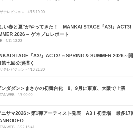
」
Bザテレビジョン
-
4/15 19:00
しい春と夏”がやってきた！ MANKAI STAGE『A3!』ACT3! 
MMER 2026～ ゲネプロレポート
CE
-
4/11 13:23
NKAI STAGE『A3!』ACT3! ～SPRING & SUMMER 20
組第七回公演描く
Bザテレビジョン
-
4/10 21:30
ダンダダン＞まさかの初舞台化 8、9月に東京、大阪で上演
TANWEB
-
4/7 00:00
アニサマ2026＞第1弾アーティスト発表 A3！初登場 最多17
ANRODEO
TANWEB
-
3/22 15:41