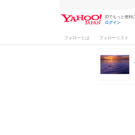
IDでもっと便利
ログイン
フォローとは
フォローリスト