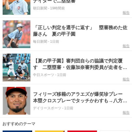
ナイターで二塁塁審
朝日新聞
-
19時間前
報告
「正しい判定を選手に返す」 塁審務めた佐
藤さん 夏の甲子園
毎日新聞
-
1日前
報告
【夏の甲子園】審判団自らの協議で判定覆
す 二塁塁審・佐藤加奈審判委員が走者をア
ウト判定した後、審判団が集まって協議
中日スポーツ
-
1日前
報告
フィリーズ移籍のアラエズが爆笑珍プレー
本塁クロスプレーでタッチかわすも→八方塞
がりで自らベンチに退散 あっけにとられる
デイリースポーツ
-
1日前
報告
球審「めっちゃ笑った」
おすすめのテーマ