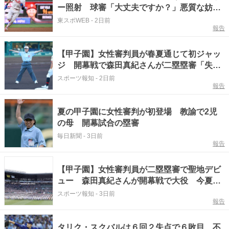
ー照射 球審「大丈夫ですか？」悪質な妨害
行為が波紋
東スポWEB
-
2日前
報告
【甲子園】女性審判員が春夏通じて初ジャッ
ジ 開幕戦で森田真紀さんが二塁塁審「失敗
はできないプレッシャーがあった」「支えら
スポーツ報知
-
2日前
報告
れて終わることができた」試合後は目を潤ま
せる
夏の甲子園に女性審判が初登場 教諭で2児
の母 開幕試合の塁審
毎日新聞
-
3日前
報告
【甲子園】女性審判員が二塁塁審で聖地デビ
ュー 森田真紀さんが開幕戦で大役 今夏は
春夏の甲子園で初めて女性審判員５人起用
スポーツ報知
-
3日前
報告
タリク・スクバルは６回２失点で６敗目 不