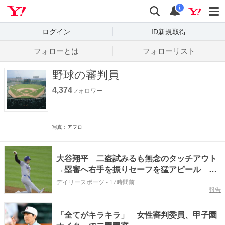
Yahoo! JAPAN
検索
通知数
i
ログイン
ID新規取得
フォローとは
フォローリスト
野球の審判員
4,374
フォロワー
写真：アフロ
大谷翔平 二盗試みるも無念のタッチアウト
→塁審へ右手を振りセーフを猛アピール ド
軍ベンチはリクエストせず
デイリースポーツ
-
17時間前
報告
「全てがキラキラ」 女性審判委員、甲子園