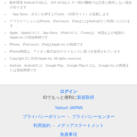
動作環境 Android 9.0以上、iOS 16.0以上 ※一部の機種では正常に動作しない場合
があります
「App Store」ボタンを押すとiTunes （外部サイト）が起動します
アプリケーションはiPhone、iPod touch、iPadまたはAndroidでご利用いただけま
す
Apple、Appleのロゴ、App Store、iPodのロゴ、iTunesは、米国および他国の
Apple Inc.の登録商標です
iPhone、iPod touch、iPadはApple Inc.の商標です
iPhone商標は、アイホン株式会社のライセンスに基づき使用されています
Copyright (C)
2026
Apple Inc. All rights reserved.
Android、Androidロゴ、Google Play、Google Playロゴは、Google Inc.の商標ま
たは登録商標です
ログイン
IDでもっと便利に
新規取得
Yahoo! JAPAN
プライバシーポリシー
プライバシーセンター
利用規約
メディアステートメント
免責事項