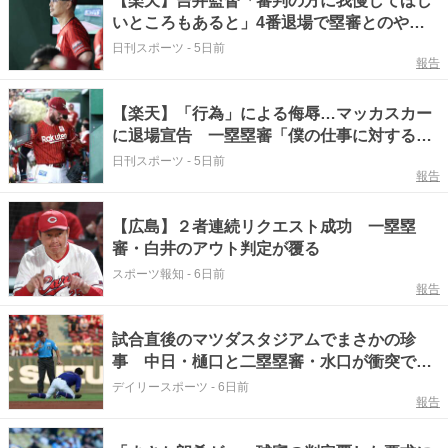
【楽天】吉井監督「審判の方に我慢してほし
いところもあると」4番退場で塁審とのやり
とり明かす
日刊スポーツ
-
5日前
報告
【楽天】「行為」による侮辱…マッカスカー
に退場宣告 一塁塁審「僕の仕事に対する侮
辱」と説明
日刊スポーツ
-
5日前
報告
【広島】２者連続リクエスト成功 一塁塁
審・白井のアウト判定が覆る
スポーツ報知
-
6日前
報告
試合直後のマツダスタジアムでまさかの珍
事 中日・樋口と二塁塁審・水口が衝突で騒
然 プレーには影響なし
デイリースポーツ
-
6日前
報告