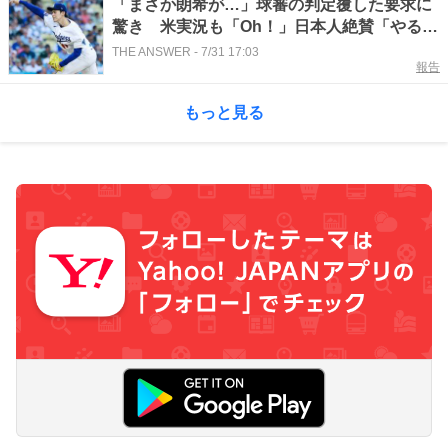
「まさか朗希が…」球審の判定覆した要求に
驚き 米実況も「Oh！」日本人絶賛「やるや
ん」
THE ANSWER
-
7/31 17:03
報告
もっと見る