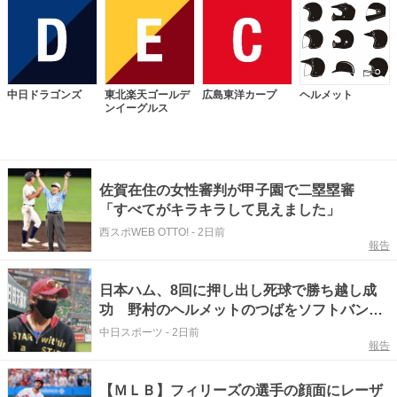
中日ドラゴンズ
東北楽天ゴールデ
広島東洋カープ
ヘルメット
ンイーグルス
佐賀在住の女性審判が甲子園で二塁塁審
「すべてがキラキラして見えました」
西スポWEB OTTO!
-
2日前
報告
日本ハム、8回に押し出し死球で勝ち越し成
功 野村のヘルメットのつばをソフトバン
ク・オスナの速球がかすめ、戦慄走る！球審
中日スポーツ
-
2日前
報告
から危険球退場宣告に
【ＭＬＢ】フィリーズの選手の顔面にレーザ