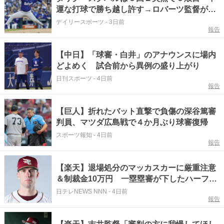
運な打球で勝ち越し許す→ロバーツ監督が塁
審に確認シーンも 大注目の移籍後初登板
デイリースポーツ
-
3日前
報告
ド軍は今季初５連敗
【中日】「球審・白井」のアナウンスに場内
どよめく 試合前から異例の盛り上がり
日刊スポーツ
-
4日前
報告
【巨人】折れたバット直撃で負傷の深谷篤審
判員、マツダ広島戦で４か月ぶり球審復帰
スポーツ報知
-
4日前
報告
【楽天】退場処分のマッカスカーに厳重注意
＆制裁金10万円 一塁塁審が下したハーフス
イング判定に抗議
日テレNEWS NNN
-
4日前
報告