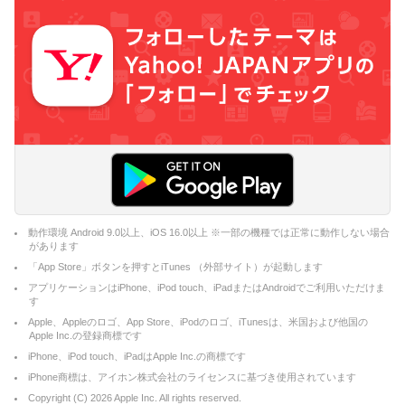
動作環境 Android 9.0以上、iOS 16.0以上 ※一部の機種では正常に動作しない場合
があります
「App Store」ボタンを押すとiTunes （外部サイト）が起動します
アプリケーションはiPhone、iPod touch、iPadまたはAndroidでご利用いただけま
す
Apple、Appleのロゴ、App Store、iPodのロゴ、iTunesは、米国および他国の
Apple Inc.の登録商標です
iPhone、iPod touch、iPadはApple Inc.の商標です
iPhone商標は、アイホン株式会社のライセンスに基づき使用されています
Copyright (C)
2026
Apple Inc. All rights reserved.