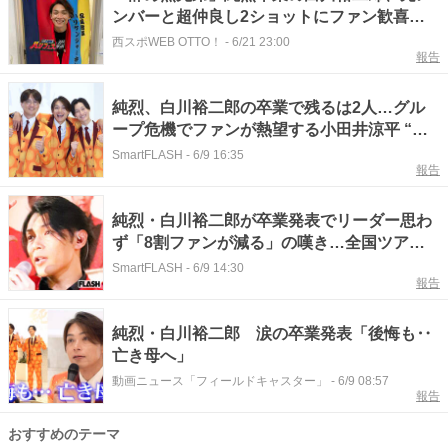
ンバーと超仲良し2ショットにファン歓喜
「仲良い兄弟愛にホッコリニンマリ」
西スポWEB OTTO！
-
6/21 23:00
報告
純烈、白川裕二郎の卒業で残るは2人…グル
ープ危機でファンが熱望する小田井涼平 “再
加入” 事務所の回答は
SmartFLASH
-
6/9 16:35
報告
純烈・白川裕二郎が卒業発表でリーダー思わ
ず「8割ファンが減る」の嘆き…全国ツアー
で失われる“家族との時間”
SmartFLASH
-
6/9 14:30
報告
純烈・白川裕二郎 涙の卒業発表「後悔も‥
亡き母へ」
動画ニュース「フィールドキャスター」
-
6/9 08:57
報告
おすすめのテーマ