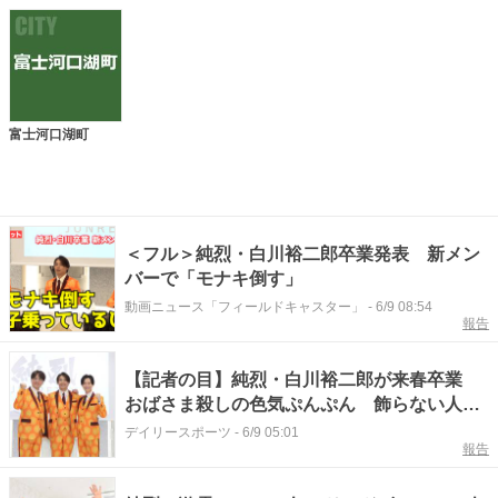
富士河口湖町
＜フル＞純烈・白川裕二郎卒業発表 新メン
バーで「モナキ倒す」
動画ニュース「フィールドキャスター」
-
6/9 08:54
報告
【記者の目】純烈・白川裕二郎が来春卒業
おばさま殺しの色気ぷんぷん 飾らない人
柄、純烈のイメージそのもの
デイリースポーツ
-
6/9 05:01
報告