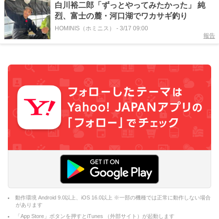
白川裕二郎「ずっとやってみたかった」 純
烈、富士の麓・河口湖でワカサギ釣り
HOMINIS（ホミニス）
-
3/17 09:00
報告
動作環境 Android 9.0以上、iOS 16.0以上 ※一部の機種では正常に動作しない場合
があります
「App Store」ボタンを押すとiTunes （外部サイト）が起動します