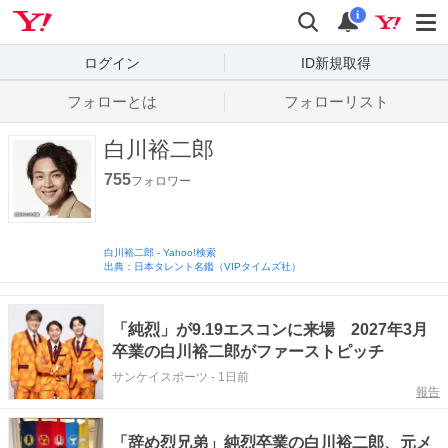
Yahoo! JAPAN
検索
通知数
i
ログイン
ID新規取得
フォローとは
フォローリスト
白川裕二郎
755
フォロワー
白川裕二郎
-
Yahoo!検索
出典：日本タレント名鑑（VIPタイムズ社）
「純烈」が9.19エスコンに来場 2027年3月
卒業の白川裕二郎がファーストピッチ
サンケイスポーツ
-
1日前
報告
「辞め烈兄弟」純烈卒業の白川裕二郎、元メ