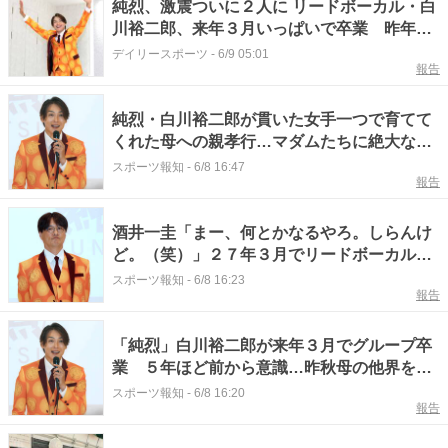
純烈、激震ついに２人に リードボーカル・白
川裕二郎、来年３月いっぱいで卒業 昨年、
母が他界「モチベーションがなくなってしま
デイリースポーツ
-
6/9 05:01
報告
った」
純烈・白川裕二郎が貫いた女手一つで育てて
くれた母への親孝行…マダムたちに絶大な人
気を誇る裏で重ねた苦労
スポーツ報知
-
6/8 16:47
報告
酒井一圭「まー、何とかなるやろ。しらんけ
ど。（笑）」２７年３月でリードボーカル・
白川裕二郎卒業へ
スポーツ報知
-
6/8 16:23
報告
「純烈」白川裕二郎が来年３月でグループ卒
業 ５年ほど前から意識…昨秋母の他界を機
に決断「心と体をリセットして充電」
スポーツ報知
-
6/8 16:20
報告