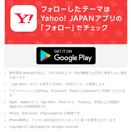
動作環境 Android 9.0以上、iOS 16.0以上 ※一部の機種では正常に動作しない場合
があります
「App Store」ボタンを押すとiTunes （外部サイト）が起動します
アプリケーションはiPhone、iPod touch、iPadまたはAndroidでご利用いただけま
す
Apple、Appleのロゴ、App Store、iPodのロゴ、iTunesは、米国および他国の
Apple Inc.の登録商標です
iPhone、iPod touch、iPadはApple Inc.の商標です
iPhone商標は、アイホン株式会社のライセンスに基づき使用されています
Copyright (C)
2026
Apple Inc. All rights reserved.