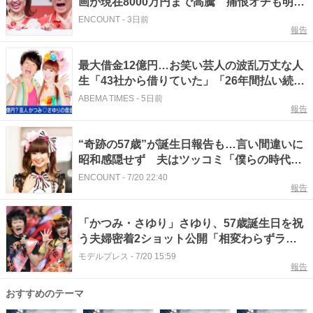
画が現在8000万円まで高騰 痛恨オチも明か
す「目の付け所は…」
ENCOUNT
-
3日前
報告
最大借金12億円…お笑い芸人の波乱万丈な人
生「43社から借りていた」「26年間払い続け
ても元金が全然減っていなかった」
ABEMA TIMES
-
5日前
報告
“奇跡の57歳”が誕生日報告も…言い間違いに
昭和感隠せず 夫はツッコミ「僕らの時代
は」
ENCOUNT
-
7/20 22:40
報告
「かつみ・さゆり」さゆり、57歳誕生日を祝
う夫婦密着2ショット公開「相変わらずラブ
ラブ」「素敵すぎる」と反響
モデルプレス
-
7/20 15:59
報告
おすすめのテーマ