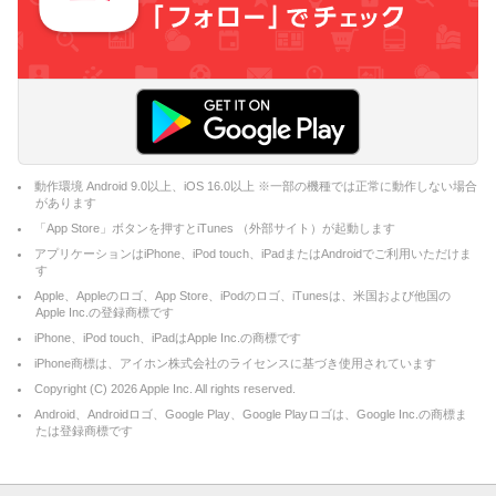
動作環境 Android 9.0以上、iOS 16.0以上 ※一部の機種では正常に動作しない場合
があります
「App Store」ボタンを押すとiTunes （外部サイト）が起動します
アプリケーションはiPhone、iPod touch、iPadまたはAndroidでご利用いただけま
す
Apple、Appleのロゴ、App Store、iPodのロゴ、iTunesは、米国および他国の
Apple Inc.の登録商標です
iPhone、iPod touch、iPadはApple Inc.の商標です
iPhone商標は、アイホン株式会社のライセンスに基づき使用されています
Copyright (C)
2026
Apple Inc. All rights reserved.
Android、Androidロゴ、Google Play、Google Playロゴは、Google Inc.の商標ま
たは登録商標です