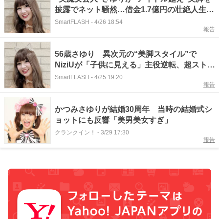
披露でネット騒然…借金1.7億円の壮絶人生か
ら復活の注目ぶり
SmartFLASH
-
4/26 18:54
報告
56歳さゆり 異次元の“美脚スタイル”で
NiziUが「子供に見える」主役逆転、超ストイ
ックなスタイル管理法にも注目
SmartFLASH
-
4/25 19:20
報告
かつみさゆりが結婚30周年 当時の結婚式シ
ョットにも反響「美男美女すぎ」
クランクイン！
-
3/29 17:30
報告