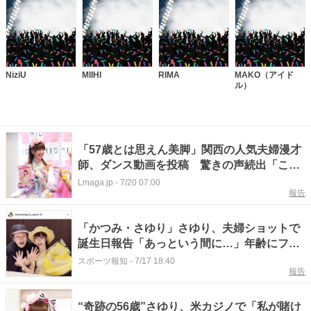
NiziU
MIIHI
RIMA
MAKO（アイド
ル）
「57歳とは思えん美脚」関西の人気夫婦漫才
師、ダンス動画を投稿 驚きの声続出「これ
ができるのは2人しかいない」
Lmaga.jp
-
7/20 07:00
報告
「かつみ・さゆり」さゆり、夫婦ショットで
誕生日報告「あっという間に…」年齢にファ
ン驚き「みえない」「いつもお美しい」
スポーツ報知
-
7/17 18:40
報告
“奇跡の56歳”さゆり、米カジノで「私が賭け