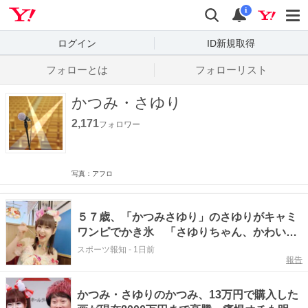
Yahoo! JAPAN
検索
通知数
i
ログイン
ID新規取得
フォローとは
フォローリスト
かつみ・さゆり
2,171
フォロワー
写真：アフロ
５７歳、「かつみさゆり」のさゆりがキャミ
ワンピでかき氷 「さゆりちゃん、かわい
い」「かき氷おいしそう」
スポーツ報知
-
1日前
報告
かつみ・さゆりのかつみ、13万円で購入した