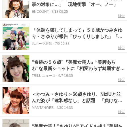
事の対象に…」 現地衝撃「オー、ノー」
ENCOUNT
-
7/13 09:25
報告
「体調を壊してしまって」５６歳かつみさゆ
り・さゆりが報告「びっくりしました」「ど
うか無理なさらず」心配の声
スポーツ報知
-
7/5 09:38
報告
“奇跡の５６歳”『美魔女芸人』“美脚あら
わ”な最新ショットに「相変わらず綺麗すぎ
る」「かわいぃぃ」SNS絶賛
TRILL ニュース
-
6/7 16:35
報告
＜かつみ・さゆり＞56歳さゆり、NiziUと並
んだ姿が「違和感なし」と話題 「負けない
スタイル」「可愛さどうなってるの？」
MANTANWEB
-
4/30 14:33
報告
“美魔女芸人”さゆりが“アイドル越え”美脚を