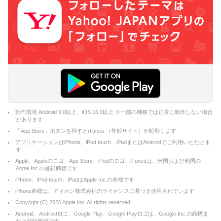
動作環境 Android 9.0以上、iOS 16.0以上 ※一部の機種では正常に動作しない場合
があります
「App Store」ボタンを押すとiTunes （外部サイト）が起動します
アプリケーションはiPhone、iPod touch、iPadまたはAndroidでご利用いただけま
す
Apple、Appleのロゴ、App Store、iPodのロゴ、iTunesは、米国および他国の
Apple Inc.の登録商標です
iPhone、iPod touch、iPadはApple Inc.の商標です
iPhone商標は、アイホン株式会社のライセンスに基づき使用されています
Copyright (C)
2026
Apple Inc. All rights reserved.
Android、Androidロゴ、Google Play、Google Playロゴは、Google Inc.の商標ま
たは登録商標です