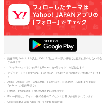
動作環境 Android 9.0以上、iOS 16.0以上 ※一部の機種では正常に動作しない場合
があります
「App Store」ボタンを押すとiTunes （外部サイト）が起動します
アプリケーションはiPhone、iPod touch、iPadまたはAndroidでご利用いただけま
す
Apple、Appleのロゴ、App Store、iPodのロゴ、iTunesは、米国および他国の
Apple Inc.の登録商標です
iPhone、iPod touch、iPadはApple Inc.の商標です
iPhone商標は、アイホン株式会社のライセンスに基づき使用されています
Copyright (C)
2026
Apple Inc. All rights reserved.