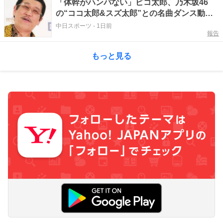
「体幹がハンパない」ピコ太郎、乃木坂46
の“ココ太郎&スズ太郎”との名曲ダンス動画
を公開 「懐かしい♥」「その服欲しい！」
中日スポーツ
-
1日前
報告
世界各国からコメント
もっと見る