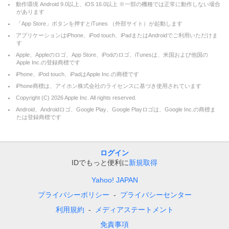
動作環境 Android 9.0以上、iOS 16.0以上 ※一部の機種では正常に動作しない場合
があります
「App Store」ボタンを押すとiTunes （外部サイト）が起動します
アプリケーションはiPhone、iPod touch、iPadまたはAndroidでご利用いただけま
す
Apple、Appleのロゴ、App Store、iPodのロゴ、iTunesは、米国および他国の
Apple Inc.の登録商標です
iPhone、iPod touch、iPadはApple Inc.の商標です
iPhone商標は、アイホン株式会社のライセンスに基づき使用されています
Copyright (C)
2026
Apple Inc. All rights reserved.
Android、Androidロゴ、Google Play、Google Playロゴは、Google Inc.の商標ま
たは登録商標です
ログイン
IDでもっと便利に
新規取得
Yahoo! JAPAN
プライバシーポリシー
プライバシーセンター
利用規約
メディアステートメント
免責事項