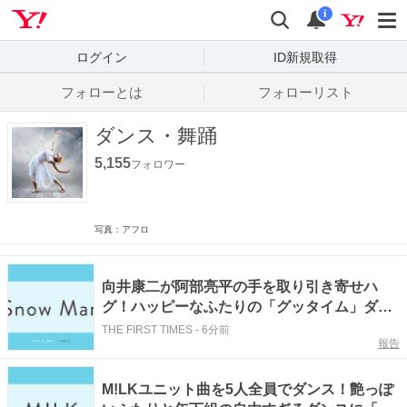
Yahoo! JAPAN
検索
通知数
i
ログイン
ID新規取得
フォローとは
フォローリスト
ダンス・舞踊
5,155
フォロワー
写真：アフロ
向井康二が阿部亮平の手を取り引き寄せハ
グ！ハッピーなふたりの「グッタイム」ダン
スに「王子と姫みたい」「ノリノリダンスの
THE FIRST TIMES
-
6分前
報告
阿部ちゃん愛しい」「こーじのスネ顔かわい
い」
M!LKユニット曲を5人全員でダンス！艶っぽ