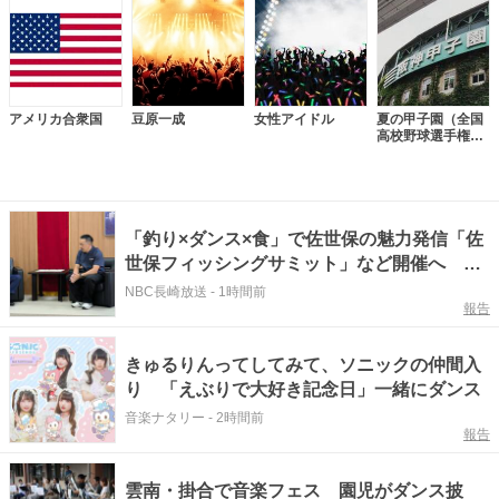
アメリカ合衆国
豆原一成
女性アイドル
夏の甲子園（全国
高校野球選手権大
会）
「釣り×ダンス×食」で佐世保の魅力発信「佐
世保フィッシングサミット」など開催へ 市
長に報告
NBC長崎放送
-
1時間前
報告
きゅるりんってしてみて、ソニックの仲間入
り 「えぶりで大好き記念日」一緒にダンス
音楽ナタリー
-
2時間前
報告
雲南・掛合で音楽フェス 園児がダンス披