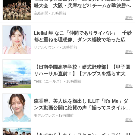
畿大会 大阪・兵庫など21チームが準決勝へ
産経新聞
-
15時間前
報告
Liella! 岬 なこ「仲間でありライバル」 千砂
都と重ねる理想像、ダンス経験で培った広い
視野
リアルサウンド
-
18時間前
報告
【日南学園高等学校・硬式野球部】【甲子園
リハーサル直前！】【アルプスを揺らす大応
援！】吹奏楽部と合同練習！必見の「かわい
Yellz（エールズ）
-
18時間前
報告
いダンス」で勝利を後押し！
森香澄、美人妹を顔出し ILLIT「It’s Me」ダ
ンス動画公開に絶賛の声「揃ってスタイル抜
群」「本物のアイドルみたい」
モデルプレス
-
19時間前
報告