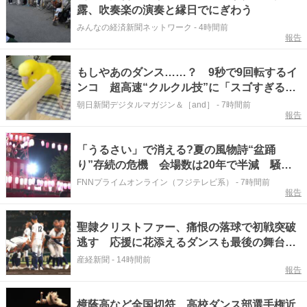
露、吹奏楽の演奏と縁日でにぎわう
みんなの経済新聞ネットワーク
-
4時間前
報告
もしやあのダンス……？ 9秒で9回転するイ
ンコ 超高速“クルクル技”に「スゴすぎる」
「目が回った」
朝日新聞デジタルマガジン＆［and］
-
7時間前
報告
「うるさい」で消える?夏の風物詩“盆踊
り”存続の危機 会場数は20年で半減 騒音
対策で“サイレント盆ダンス”も
FNNプライムオンライン（フジテレビ系）
-
7時間前
報告
聖隷クリストファー、痛恨の落球で初戦突破
逃す 応援に花添えるダンスも最後の舞台
夏の甲子園
産経新聞
-
14時間前
報告
樟蔭高など全国切符 高校ダンス部選手権近