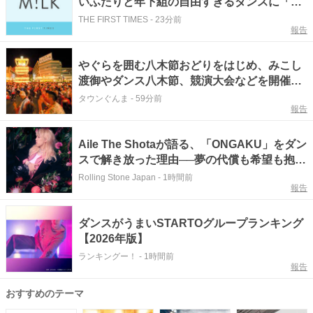
いふたりと年下組の自由すぎるダンスに「山
中さんだいちゃんに抱きついてる」「吉田さ
THE FIRST TIMES
-
23分前
報告
んの爆笑かわいい」「見守るさのじん尊い」
やぐらを囲む八木節おどりをはじめ、みこし
渡御やダンス八木節、競演大会などを開催
【8月7日～9日】群馬県桐生市
タウンぐんま
-
59分前
報告
Aile The Shotaが語る、「ONGAKU」をダン
スで解き放った理由──夢の代償も希望も抱え
て、武道館へ
Rolling Stone Japan
-
1時間前
報告
ダンスがうまいSTARTOグループランキング
【2026年版】
ランキングー！
-
1時間前
報告
おすすめのテーマ