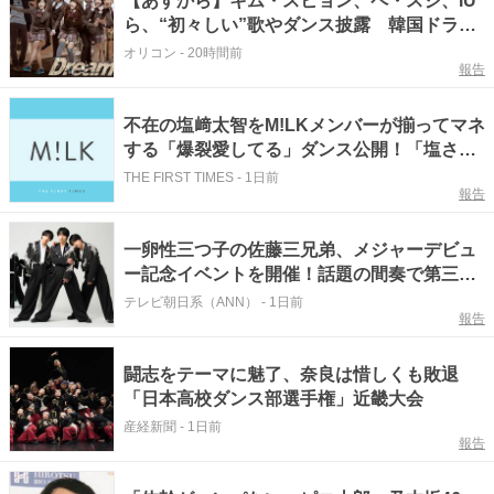
【あすから】キム・スヒョン、ペ・スジ、IU
ら、“初々しい”歌やダンス披露 韓国ドラマ
『ドリームハイ』放送スタート＜キャスト・
オリコン
-
20時間前
報告
あらすじ＞
不在の塩﨑太智をM!LKメンバーが揃ってマネ
する「爆裂愛してる」ダンス公開！「塩さん
の肖像画と見つめ合っててかわいい」「いな
THE FIRST TIMES
-
1日前
報告
いのに存在感抜群」「1人分スペース空けて
あるの愛しい」
一卵性三つ子の佐藤三兄弟、メジャーデビュ
ー記念イベントを開催！話題の間奏で第三形
態ダンスを披露！？
テレビ朝日系（ANN）
-
1日前
報告
闘志をテーマに魅了、奈良は惜しくも敗退
「日本高校ダンス部選手権」近畿大会
産経新聞
-
1日前
報告