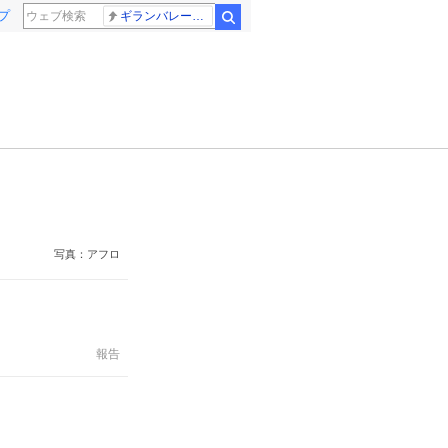
プ
ギランバレー症候群
検索
写真：アフロ
報告