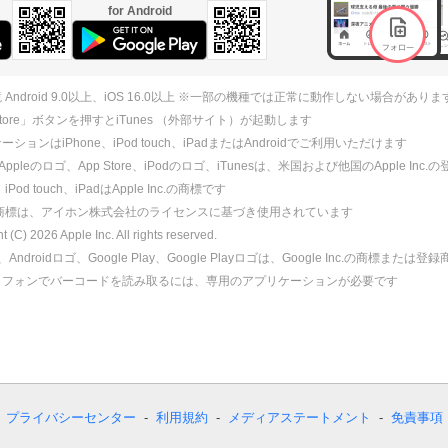
for Android
 Android 9.0以上、iOS 16.0以上 ※一部の機種では正常に動作しない場合がありま
 Store」ボタンを押すとiTunes （外部サイト）が起動します
ションはiPhone、iPod touch、iPadまたはAndroidでご利用いただけます
、Appleのロゴ、App Store、iPodのロゴ、iTunesは、米国および他国のApple Inc
、iPod touch、iPadはApple Inc.の商標です
ne商標は、アイホン株式会社のライセンスに基づき使用されています
ht (C)
2026
Apple Inc. All rights reserved.
id、Androidロゴ、Google Play、Google Playロゴは、Google Inc.の商標または
トフォンでバーコードを読み取るには、専用のアプリケーションが必要です
プライバシーセンター
利用規約
メディアステートメント
免責事項