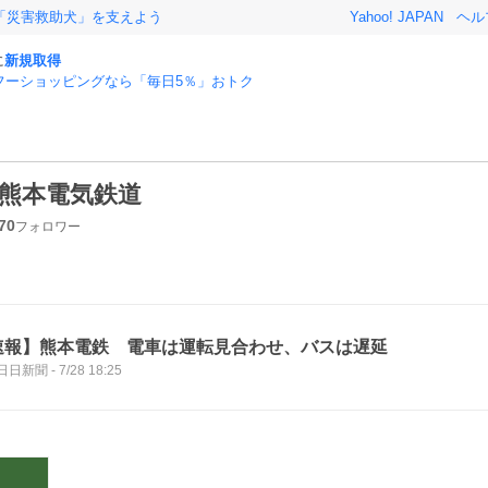
「災害救助犬」を支えよう
Yahoo! JAPAN
ヘル
に
新規取得
フーショッピングなら「毎日5％」おトク
熊本電気鉄道
70
フォロワー
速報】熊本電鉄 電車は運転見合わせ、バスは遅延
日日新聞
-
7/28 18:25