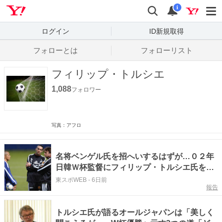
Yahoo! JAPAN
検索
通知数
i
ログイン
ID新規取得
フォローとは
フォローリスト
フィリップ・トルシエ
1,088
フォロワー
写真：アフロ
名将ベンゲル氏を招へいするはずが…０２年
日韓Ｗ杯監督にフィリップ・トルシエ氏を選
出したサッカー協会の〝思惑〟
東スポWEB
-
6日前
報告
トルシエ氏が語るオールジャパンは「美しく