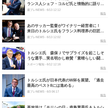
ランス人シェフ・コルビ氏と情熱的に語り合
った「ワイン造り」と「料理」
週プレNEWS
-
6/13 12:12
報告
あのサッカー監督がワイナリー経営者に！
来日のトルシエ氏をフランス料理界の巨匠が
究極の"おもてなし"
週プレNEWS
-
6/13 12:02
報告
トルシエ氏 森保Ｊでサプライズを起こしそ
うな選手…実名明かし称賛「素晴らしい闘
志」オランダ戦結果も予想
スポーツ報知
-
6/12 12:16
報告
トルシエ氏が日本代表のW杯を展望。「過去
最高のベスト8には進める」
週プレNEWS
-
6/3 06:17
報告
再放送は「モリシの日」森島寛晃氏＆トルシ