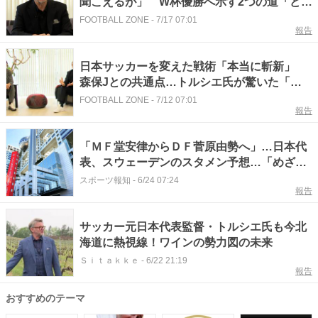
聞こえるが」 W杯優勝へ示す2つの道「どこ
までも世界基準を」
FOOTBALL ZONE
-
7/17 07:01
報告
日本サッカーを変えた戦術「本当に斬新」
森保Jとの共通点…トルシエ氏が驚いた「最
後のピース」
FOOTBALL ZONE
-
7/12 07:01
報告
「ＭＦ堂安律からＤＦ菅原由勢へ」…日本代
表、スウェーデンのスタメン予想…「めざま
しテレビ」トルシエ氏が解説
スポーツ報知
-
6/24 07:24
報告
サッカー元日本代表監督・トルシエ氏も今北
海道に熱視線！ワインの勢力図の未来
Ｓｉｔａｋｋｅ
-
6/22 21:19
報告
おすすめのテーマ