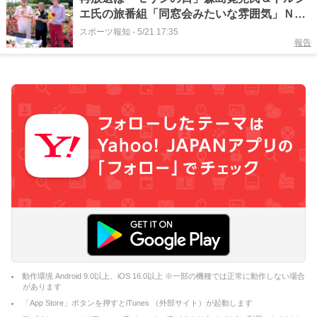
エ氏の旅番組「同窓会みたいな雰囲気」ＮＨ
Ｋ大阪「えぇトコ」
スポーツ報知
-
5/21 17:35
報告
動作環境 Android 9.0以上、iOS 16.0以上 ※一部の機種では正常に動作しない場合
があります
「App Store」ボタンを押すとiTunes （外部サイト）が起動します