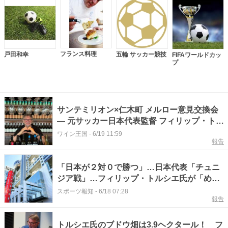
フランス料理
戸田和幸
五輪 サッカー競技
FIFAワールドカッ
プ
サンテミリオン×仁木町 メルロー意見交換会
― 元サッカー日本代表監督 フィリップ・トル
シエ氏来日記念イベント ―
ワイン王国
-
6/19 11:59
報告
「日本が２対０で勝つ」…日本代表「チュニ
ジア戦」…フィリップ・トルシエ氏が「めざ
ましテレビ」で予想「全員ゴールを決める能
スポーツ報知
-
6/18 07:28
報告
力がある」
トルシエ氏のブドウ畑は3.9ヘクタール！ フ