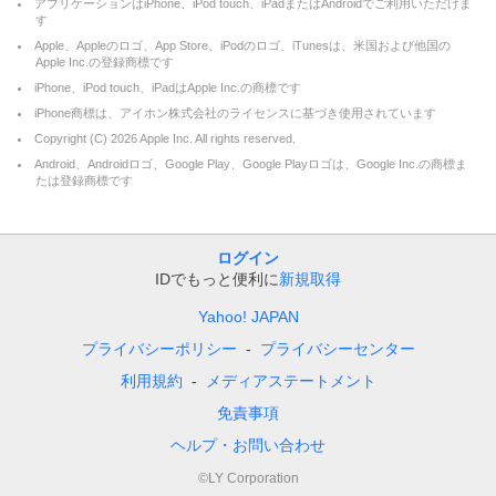
アプリケーションはiPhone、iPod touch、iPadまたはAndroidでご利用いただけま
す
Apple、Appleのロゴ、App Store、iPodのロゴ、iTunesは、米国および他国の
Apple Inc.の登録商標です
iPhone、iPod touch、iPadはApple Inc.の商標です
iPhone商標は、アイホン株式会社のライセンスに基づき使用されています
Copyright (C)
2026
Apple Inc. All rights reserved.
Android、Androidロゴ、Google Play、Google Playロゴは、Google Inc.の商標ま
たは登録商標です
ログイン
IDでもっと便利に
新規取得
Yahoo! JAPAN
プライバシーポリシー
プライバシーセンター
利用規約
メディアステートメント
免責事項
ヘルプ・お問い合わせ
©LY Corporation