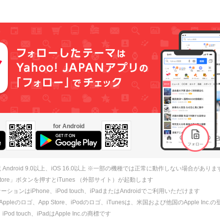
for Android
 Android 9.0以上、iOS 16.0以上 ※一部の機種では正常に動作しない場合がありま
 Store」ボタンを押すとiTunes （外部サイト）が起動します
ションはiPhone、iPod touch、iPadまたはAndroidでご利用いただけます
、Appleのロゴ、App Store、iPodのロゴ、iTunesは、米国および他国のApple Inc
、iPod touch、iPadはApple Inc.の商標です