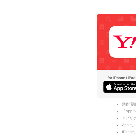
for iPhone / iPad
動作環境
「App
アプリケー
Apple
iPhone