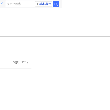
プ
坂本昌行
検索
写真：アフロ