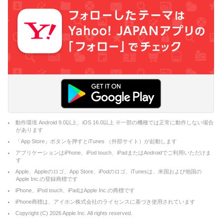
動作環境 Android 9.0以上、iOS 16.0以上 ※一部の機種では正常に動作しない場合
があります
「App Store」ボタンを押すとiTunes （外部サイト）が起動します
アプリケーションはiPhone、iPod touch、iPadまたはAndroidでご利用いただけま
す
Apple、Appleのロゴ、App Store、iPodのロゴ、iTunesは、米国および他国の
Apple Inc.の登録商標です
iPhone、iPod touch、iPadはApple Inc.の商標です
iPhone商標は、アイホン株式会社のライセンスに基づき使用されています
Copyright (C)
2026
Apple Inc. All rights reserved.