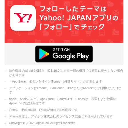
動作環境 Android 9.0以上、iOS 16.0以上 ※一部の機種では正常に動作しない場合
があります
「App Store」ボタンを押すとiTunes （外部サイト）が起動します
アプリケーションはiPhone、iPod touch、iPadまたはAndroidでご利用いただけま
す
Apple、Appleのロゴ、App Store、iPodのロゴ、iTunesは、米国および他国の
Apple Inc.の登録商標です
iPhone、iPod touch、iPadはApple Inc.の商標です
iPhone商標は、アイホン株式会社のライセンスに基づき使用されています
Copyright (C)
2026
Apple Inc. All rights reserved.