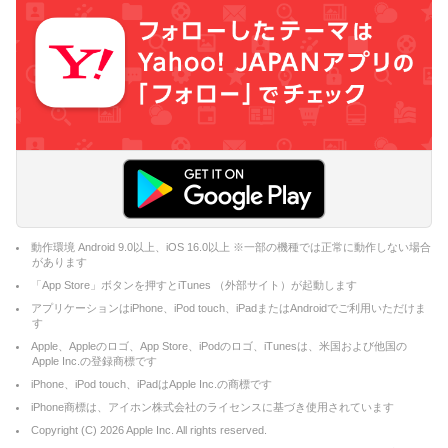
動作環境 Android 9.0以上、iOS 16.0以上 ※一部の機種では正常に動作しない場合
があります
「App Store」ボタンを押すとiTunes （外部サイト）が起動します
アプリケーションはiPhone、iPod touch、iPadまたはAndroidでご利用いただけま
す
Apple、Appleのロゴ、App Store、iPodのロゴ、iTunesは、米国および他国の
Apple Inc.の登録商標です
iPhone、iPod touch、iPadはApple Inc.の商標です
iPhone商標は、アイホン株式会社のライセンスに基づき使用されています
Copyright (C)
2026
Apple Inc. All rights reserved.