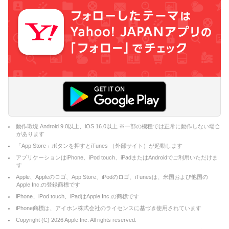
動作環境 Android 9.0以上、iOS 16.0以上 ※一部の機種では正常に動作しない場合
があります
「App Store」ボタンを押すとiTunes （外部サイト）が起動します
アプリケーションはiPhone、iPod touch、iPadまたはAndroidでご利用いただけま
す
Apple、Appleのロゴ、App Store、iPodのロゴ、iTunesは、米国および他国の
Apple Inc.の登録商標です
iPhone、iPod touch、iPadはApple Inc.の商標です
iPhone商標は、アイホン株式会社のライセンスに基づき使用されています
Copyright (C)
2026
Apple Inc. All rights reserved.