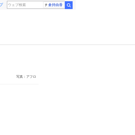
プ
倉持由香
検索
写真：アフロ