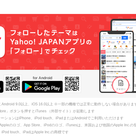
for Android
 Android 9.0以上、iOS 16.0以上 ※一部の機種では正常に動作しない場合がありま
 Store」ボタンを押すとiTunes （外部サイト）が起動します
ションはiPhone、iPod touch、iPadまたはAndroidでご利用いただけます
、Appleのロゴ、App Store、iPodのロゴ、iTunesは、米国および他国のApple Inc
、iPod touch、iPadはApple Inc.の商標です