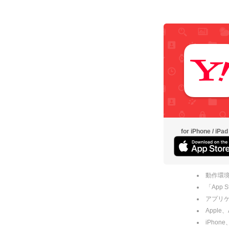
for iPhone / iPad
動作環境
「App
アプリケー
Apple
iPhone