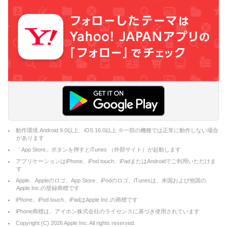
動作環境 Android 9.0以上、iOS 16.0以上 ※一部の機種では正常に動作しない場合
があります
「App Store」ボタンを押すとiTunes （外部サイト）が起動します
アプリケーションはiPhone、iPod touch、iPadまたはAndroidでご利用いただけま
す
Apple、Appleのロゴ、App Store、iPodのロゴ、iTunesは、米国および他国の
Apple Inc.の登録商標です
iPhone、iPod touch、iPadはApple Inc.の商標です
iPhone商標は、アイホン株式会社のライセンスに基づき使用されています
Copyright (C)
2026
Apple Inc. All rights reserved.