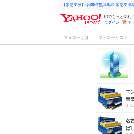
【緊急支援】令和8年熊本地震 緊急支援
IDでもっと便利
ログイン
ボ
フォローとは
フォローリスト
エ
音
オリ
名
ば