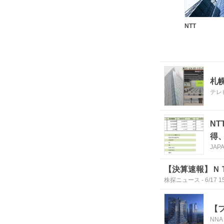
NTT
札
テレ
N
得
JAP
【決算速報】Ｎ
株探ニュース
-
6/17 1
【
NNA