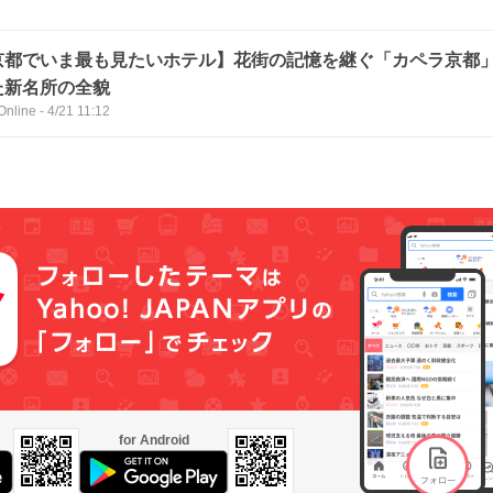
京都でいま最も見たいホテル】花街の記憶を継ぐ「カペラ京都
た新名所の全貌
Online
-
4/21 11:12
for Android