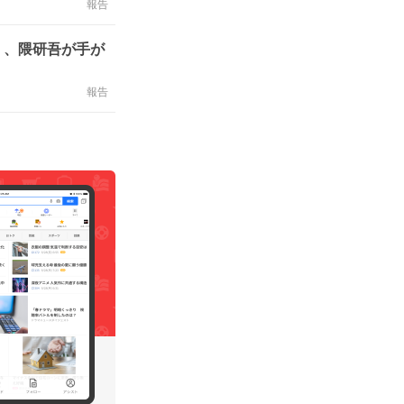
報告
」、隈研吾が手が
報告