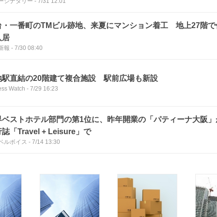
ージナタリー
-
7/31 12:01
台・一番町のTMビル跡地、来夏にマンション着工 地上27階
入居
新報
-
7/30 08:40
地駅直結の20階建て複合施設 駅前広場も新設
ess Watch
-
7/29 16:23
界ベストホテル部門の第1位に、昨年開業の「パティーナ大阪」
誌「Travel + Leisure」で
ベルボイス
-
7/14 13:30