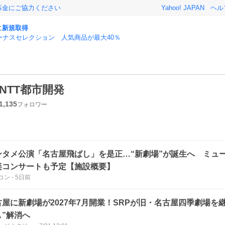
募金にご協力ください
Yahoo! JAPAN
ヘル
に
新規取得
ーナスセレクション 人気商品が最大40％
NTT都市開発
1,135
フォロワー
ンタメ公演「名古屋飛ばし」を是正…“新劇場”が誕生へ ミュ
楽コンサートも予定【施設概要】
コン
-
5日前
古屋に新劇場が2027年7月開業！SRPが旧・名古屋四季劇場を
し”解消へ