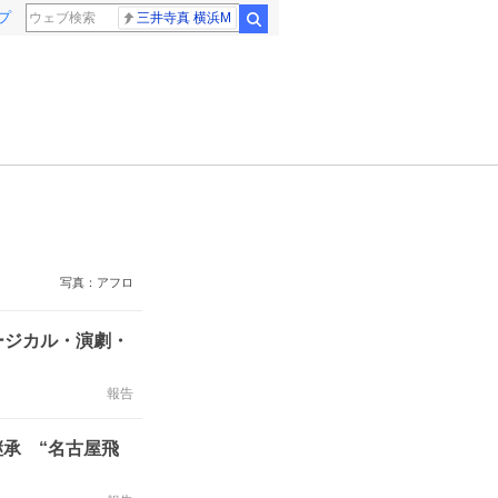
プ
三井寺真 横浜M
検索
写真：アフロ
ージカル・演劇・
報告
継承 “名古屋飛