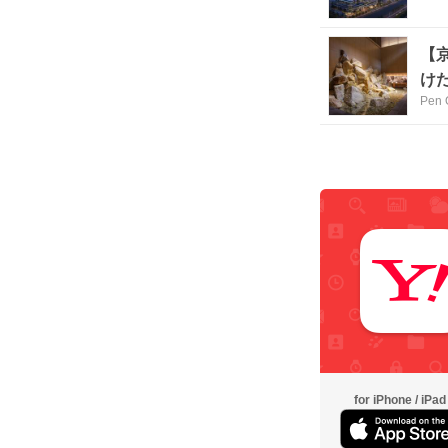
【
け
Pen 
for iPhone / iPad