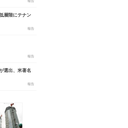
報告
で低層階にテナン
報告
報告
が選出、米著名
報告