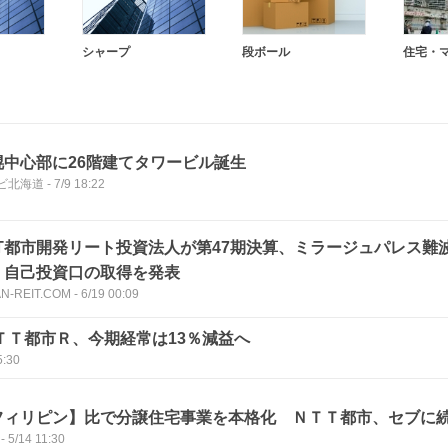
シャープ
段ボール
住宅・
幌中心部に26階建てタワービル誕生
ビ北海道
-
7/9 18:22
TT都市開発リート投資法人が第47期決算、ミラージュパレス難
、自己投資口の取得を発表
AN-REIT.COM
-
6/19 00:09
ＴＴ都市Ｒ、今期経常は13％減益へ
5:30
フィリピン】比で分譲住宅事業を本格化 ＮＴＴ都市、セブに
-
5/14 11:30