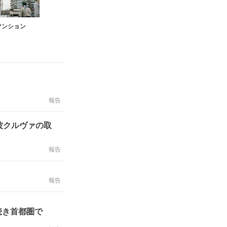
マンション
報告
波クルヴァの取
報告
報告
続き首都圏で