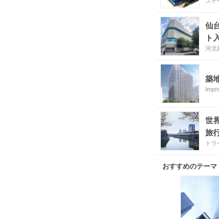
ステ
仙
ト
河北
築
Impr
世
旅行
トラ
おすすめのテーマ