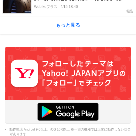
STREET」を同時発表！ 名古屋モーターサイ
Webikeプラス
-
4/15 18:40
報告
クルショーにて新アパレルも展示
もっと見る
動作環境 Android 9.0以上、iOS 16.0以上 ※一部の機種では正常に動作しない場合
があります