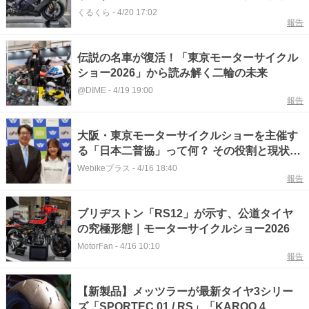
ルショー2026】
くるくら
-
4/20 17:02
報告
伝説の名車が復活！「東京モーターサイクル
ショー2026」から読み解く二輪の未来
@DIME
-
4/19 19:00
報告
大阪・東京モーターサイクルショーを主催す
る「日本二普協」って何？ その役割と現状を
代表者に訊いてみた！
Webikeプラス
-
4/16 18:40
報告
ブリヂストン「RS12」が示す、公道タイヤ
の究極形態｜モーターサイクルショー2026
MotorFan
-
4/16 10:10
報告
【新製品】メッツラーが最新タイヤ3シリー
ズ「SPORTEC 01 / RS」「KAROO 4