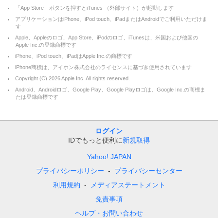
「App Store」ボタンを押すとiTunes （外部サイト）が起動します
アプリケーションはiPhone、iPod touch、iPadまたはAndroidでご利用いただけま
す
Apple、Appleのロゴ、App Store、iPodのロゴ、iTunesは、米国および他国の
Apple Inc.の登録商標です
iPhone、iPod touch、iPadはApple Inc.の商標です
iPhone商標は、アイホン株式会社のライセンスに基づき使用されています
Copyright (C)
2026
Apple Inc. All rights reserved.
Android、Androidロゴ、Google Play、Google Playロゴは、Google Inc.の商標ま
たは登録商標です
ログイン
IDでもっと便利に
新規取得
Yahoo! JAPAN
プライバシーポリシー
プライバシーセンター
利用規約
メディアステートメント
免責事項
ヘルプ・お問い合わせ