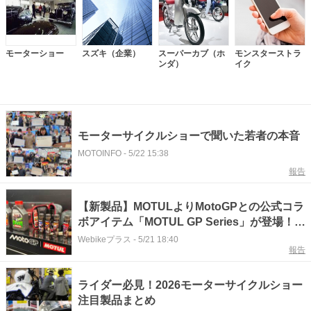
モーターショー
スズキ（企業）
スーパーカブ（ホ
モンスターストラ
ンダ）
イク
モーターサイクルショーで聞いた若者の本音
MOTOINFO
-
5/22 15:38
報告
【新製品】MOTULよりMotoGPとの公式コラ
ボアイテム「MOTUL GP Series」が登場！
東京モーターサイクルショーにて展示
Webikeプラス
-
5/21 18:40
報告
ライダー必見！2026モーターサイクルショー
注目製品まとめ