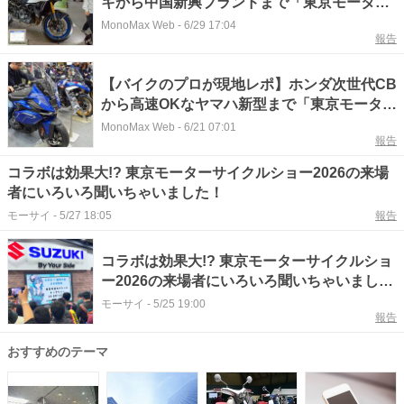
キから中国新興ブランドまで「東京モーター
サイクルショー」を沸かせた規格外の最新鋭
MonoMax Web
-
6/29 17:04
報告
モデルをピックアップ！
【バイクのプロが現地レポ】ホンダ次世代CB
から高速OKなヤマハ新型まで「東京モーター
サイクルショー」大注目モデルまとめ
MonoMax Web
-
6/21 07:01
報告
コラボは効果大!? 東京モーターサイクルショー2026の来場
者にいろいろ聞いちゃいました！
モーサイ
-
5/27 18:05
報告
コラボは効果大!? 東京モーターサイクルショ
ー2026の来場者にいろいろ聞いちゃいまし
た！
モーサイ
-
5/25 19:00
報告
おすすめのテーマ