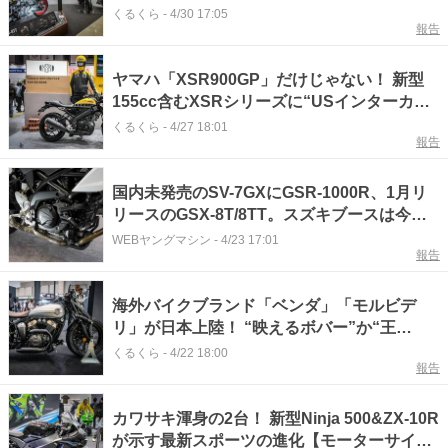
ロスオーバーモデル最前線【東京モーターサ
くるくら
-
4/30 17:05
報告
イクルショー2026】
ヤマハ「XSR900GP」だけじゃない！ 新型
155cc含むXSRシリーズに“USインターカラ
ー”採用モデルが続々と登場？【東京モーター
くるくら
-
4/27 18:01
報告
サイクルショー2026】
国内未発売のSV-7GXにGSR-1000R、1月リ
リースのGSX-8T/8TT。スズキブースは今季
注目マシン満載！【東京モーターサイクルシ
WEBヤングマシン
-
4/23 17:01
報告
ョー振り返り】
海外バイクブランド「ベンダ」「モルビデ
リ」が日本上陸！ “映えるボバー”か“王
道”か、250ccクルーザー市場に挑戦【モータ
くるくら
-
4/22 18:00
報告
ーサイクルショー2026】
カワサキ渾身の2台！ 新型Ninja 500&ZX-10R
が示す最新スポーツの進化【モーターサイク