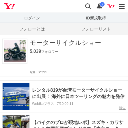
Yahoo! JAPAN
検索
通知数
i
ログイン
ID新規取得
フォローとは
フォローリスト
モーターサイクルショー
5,039
フォロワー
写真：アフロ
レンタル819が台湾モーターサイクルショー
に出展！ 海外に日本ツーリングの魅力を発信
Webikeプラス
-
7/10 09:11
報告
【バイクのプロが現地レポ】スズキ・カワサ