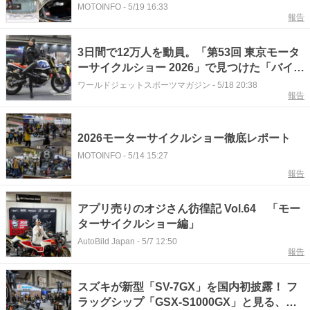
MOTOINFO
-
5/19 16:33
報告
3日間で12万人を動員。「第53回 東京モータ
ーサイクルショー 2026」で見つけた「バイク
を運ぶトレーラー」
ワールドジェットスポーツマガジン
-
5/18 20:38
報告
2026モーターサイクルショー徹底レポート
MOTOINFO
-
5/14 15:27
報告
アプリ売りのオジさん彷徨記 Vol.64 「モー
ターサイクルショー編」
AutoBild Japan
-
5/7 12:50
報告
スズキが新型「SV-7GX」を国内初披露！ フ
ラッグシップ「GSX-S1000GX」と見る、ク