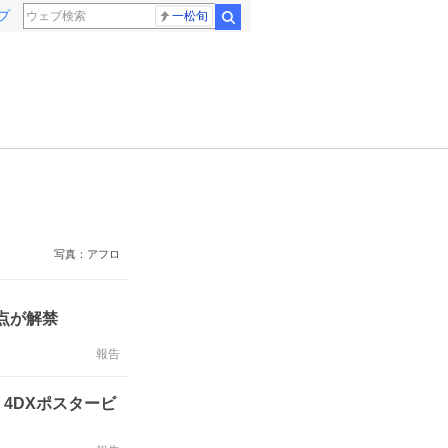
プ
一松旬
検索
写真：アフロ
点が解禁
報告
4DXポスタービ