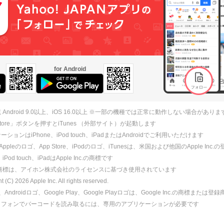
for Android
 Android 9.0以上、iOS 16.0以上 ※一部の機種では正常に動作しない場合がありま
 Store」ボタンを押すとiTunes （外部サイト）が起動します
ションはiPhone、iPod touch、iPadまたはAndroidでご利用いただけます
、Appleのロゴ、App Store、iPodのロゴ、iTunesは、米国および他国のApple Inc
、iPod touch、iPadはApple Inc.の商標です
ne商標は、アイホン株式会社のライセンスに基づき使用されています
ht (C)
2026
Apple Inc. All rights reserved.
id、Androidロゴ、Google Play、Google Playロゴは、Google Inc.の商標または
トフォンでバーコードを読み取るには、専用のアプリケーションが必要です