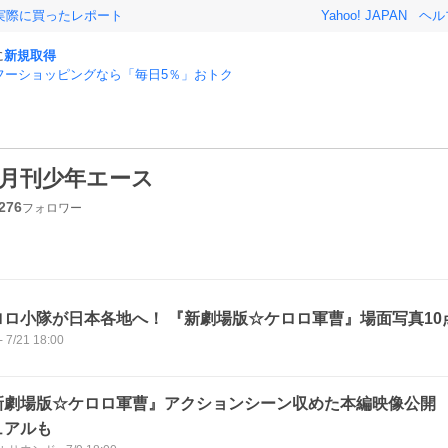
実際に買ったレポート
Yahoo! JAPAN
ヘル
に
新規取得
フーショッピングなら「毎日5％」おトク
月刊少年エース
276
フォロワー
ロロ小隊が日本各地へ！ 『新劇場版☆ケロロ軍曹』場面写真10
-
7/21 18:00
新劇場版☆ケロロ軍曹』アクションシーン収めた本編映像公開 
ュアルも