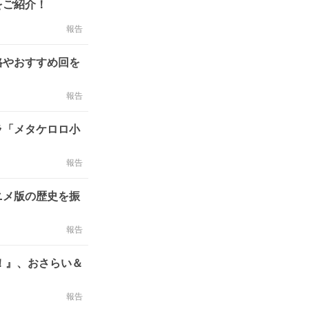
をご紹介！
報告
格やおすすめ回を
報告
ラ「メタケロロ小
報告
ニメ版の歴史を振
報告
！』、おさらい＆
報告