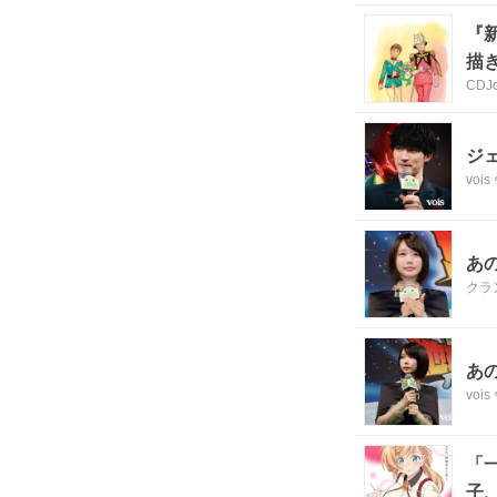
『
描
CDJo
ジ
voi
あ
クラ
あ
voi
「
子