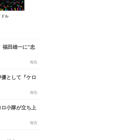
イドル
 福田雄一に“忠
報告
声優として『ケロ
報告
ロロ小隊が立ち上
報告