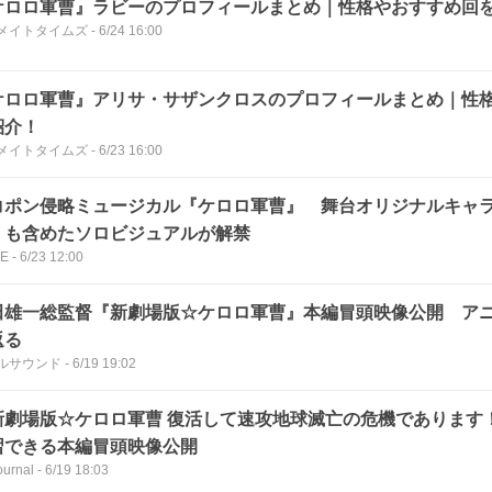
ケロロ軍曹』ラビーのプロフィールまとめ｜性格やおすすめ回
メイトタイムズ
-
6/24 16:00
ケロロ軍曹』アリサ・サザンクロスのプロフィールまとめ｜性
紹介！
メイトタイムズ
-
6/23 16:00
コポン侵略ミュージカル『ケロロ軍曹』 舞台オリジナルキャ
」も含めたソロビジュアルが解禁
CE
-
6/23 12:00
田雄一総監督『新劇場版☆ケロロ軍曹』本編冒頭映像公開 ア
返る
ルサウンド
-
6/19 19:02
新劇場版☆ケロロ軍曹 復活して速攻地球滅亡の危機であります
習できる本編冒頭映像公開
urnal
-
6/19 18:03