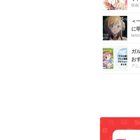
映画.
＜
に
MAN
ガ
お
アニ