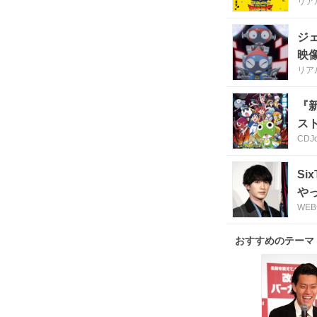
リア
ジ
映
リア
『
ス
CDJo
S
や
WE
おすすめのテーマ