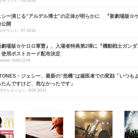
ルサウンド
-
7/9 18:00
ェシー演じる“アルデル博士”の正体が明らかに 『新劇場版☆
像公開
ルサウンド
-
7/7 18:01
新劇場版☆ケロロ軍曹』、入場者特典第2弾に『機動戦士ガンダ
ト使用ポストカード配布決定
urnal
-
6/30 12:55
ixTONES・ジェシー、最新の“危機”は歯医者での変顔「いつ
ったんですけど、危なかったです」
Bザテレビジョン
-
6/26 20:31