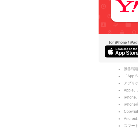
for iPhone / iPad
動作環境
「App
アプリケー
Apple
iPhone
iPho
Copyrig
Andro
スマー