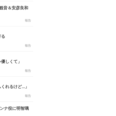
観音＆安彦良和
報告
行る
報告
ゃ優しくて」
報告
れるけど...」
報告
リンナ役に明智璃