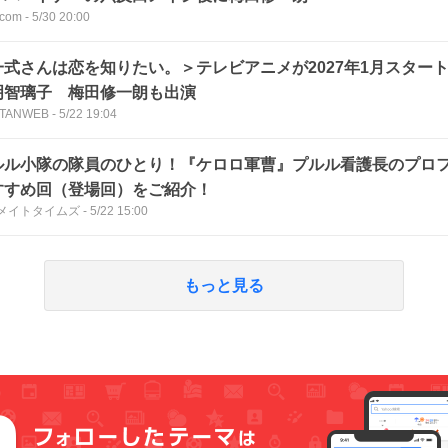
com
-
5/30 20:00
一式さんは恋を知りたい。＞テレビアニメが2027年1月スター
明智璃子 梅田修一朗も出演
TANWEB
-
5/22 19:04
ルル小隊の隊員のひとり！『ケロロ軍曹』プルル看護長のプロ
すすめ回（登場回）をご紹介！
メイトタイムズ
-
5/22 15:00
もっと見る