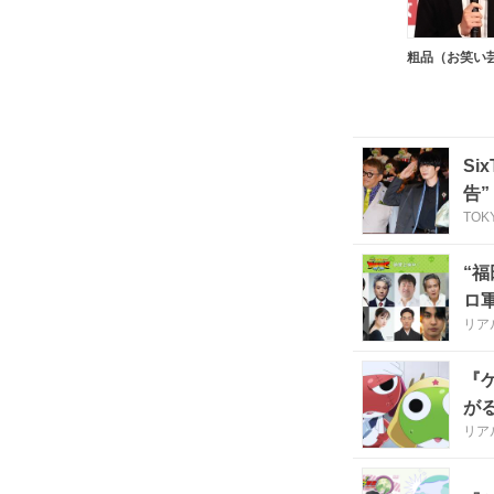
粗品（お笑い
S
告”
TOK
“
ロ
リア
『
が
リア