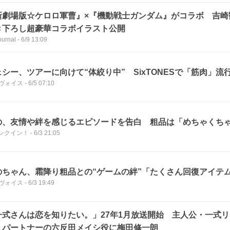
新劇場版☆ケロロ軍曹』×『機動戦士ガンダム』がコラボ 吉崎
き下ろし超豪華コラボイラスト公開
urnal
-
6/9 13:09
ェシー、ツアーに向けて“体絞り中” SixTONESで「筋肉」流
s ヴォイス
-
6/5 07:10
の、友情や絆を感じるエピソードを告白 粗品は「めちゃくち
ンクイン！
-
6/3 21:05
のちゃん、霜降り粗品との“ゲームの絆”「たくさん回復アイテムく
s ヴォイス
-
6/3 19:49
一式さんは恋を知りたい。」27年1月放送開始 主人公・一式
、パートナーの六反田メイシ役に梅田修一朗