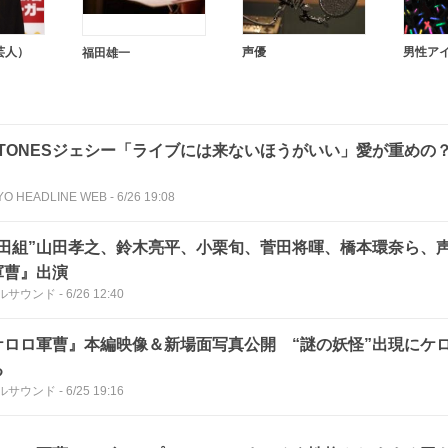
芸人）
声優
男性ア
福田雄一
ixTONESジェシー「ライブには来ないほうがいい」愛が重めの？
YO HEADLINE WEB
-
6/26 19:08
福田組”山田孝之、鈴木亮平、小栗旬、菅田将暉、橋本環奈ら、
軍曹』出演
ルサウンド
-
6/26 12:40
ケロロ軍曹』本編映像＆新場面写真公開 “謎の妖怪”出現にケ
る
ルサウンド
-
6/25 19:16