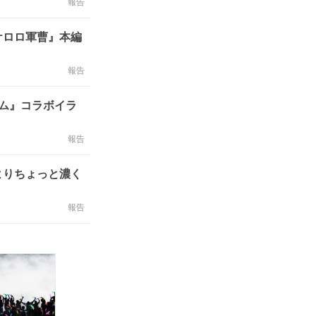
報告
ケロロ軍曹』本編
報告
ム』コラボイラ
報告
もよりちょっと濃く
報告