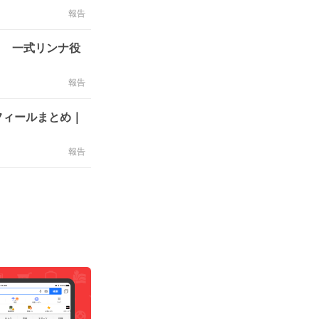
報告
ト 一式リンナ役
報告
フィールまとめ｜
報告