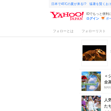
日本で45℃の夏が来る!? 猛暑を賢く
IDでもっと便利
ログイン
ボ
フォローとは
フォローリスト
＜
全高
MAN
人
た