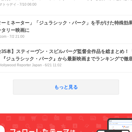
マトゥデイ
-
7/10 06:00
ターミネーター」「ジュラシック・パーク」を手がけた特殊効
ンタリー映画に
com
-
7/2 21:00
全35本】スティーヴン・スピルバーグ監督全作品を総まとめ！『E
』『ジュラシック・パーク』から最新映画までランキングで徹
Hollywood Reporter Japan
-
6/21 11:02
もっと見る