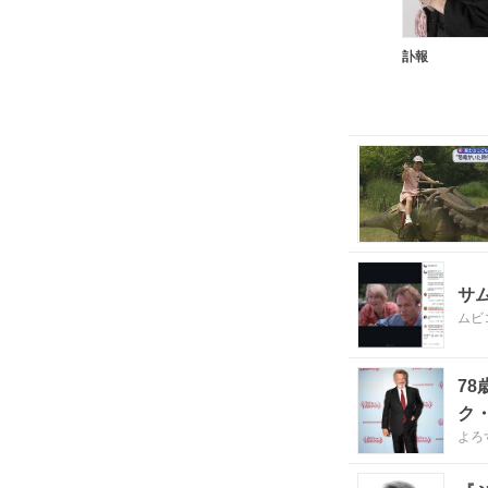
訃報
サ
ムビ
7
ク
よろ