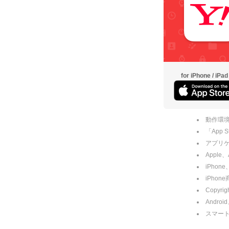
for iPhone / iPad
動作環境
「App
アプリケー
Apple
iPhone
iPho
Copyrig
Andro
スマー