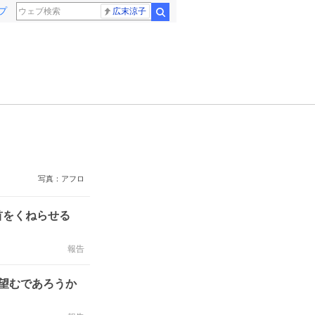
プ
広末涼子
検索
写真：アフロ
い首をくねらせる
報告
望むであろうか