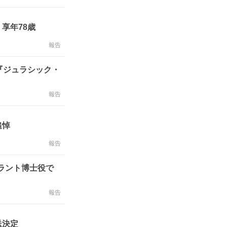
享年78歳
報告
『ジュラシック・
報告
追悼
報告
ラント博士役で
報告
送決定