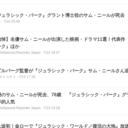
ジュラシック・パーク』グラント博士役のサム・ニールが死去 
E
-
7/14 20:40
追悼】名優サム・ニールが出演した映画・ドラマ11選！代表作
ーク』ほか
Hollywood Reporter Japan
-
7/14 18:47
ピルバーグ監督が『ジュラシック・パーク』サム・ニールさん
マトゥデイ
-
7/14 17:26
優のサム・ニールが死去、78歳 『ジュラシック・パーク』グ
界的人気
Hollywood Reporter Japan
-
7/13 15:28
上波初！金ローで『ジュラシック・ワールド／復活の大地』放