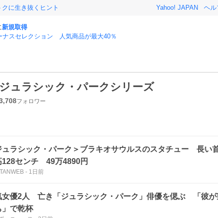
おトクに生き抜くヒント
Yahoo! JAPAN
ヘル
に
新規取得
ーナスセレクション 人気商品が最大40％
ジュラシック・パークシリーズ
3,708
フォロワー
ジュラシック・パーク＞ブラキオサウルスのスタチュー 長
128センチ 49万4890円
TANWEB
-
1日前
気女優2人 亡き「ジュラシック・パーク」俳優を偲ぶ 「彼が
ち」で乾杯