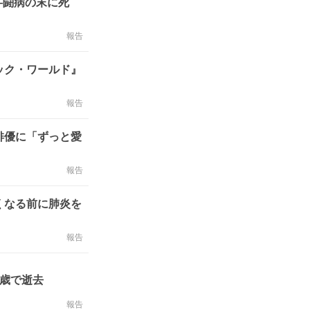
―闘病の末に死
報告
ック・ワールド』
報告
俳優に「ずっと愛
報告
くなる前に肺炎を
報告
8歳で逝去
報告