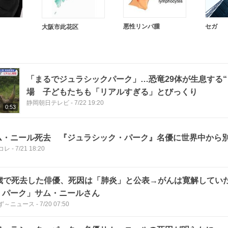
悪性リンパ腫
セガ
大阪市此花区
「まるでジュラシックパーク」…恐竜29体が生息する“
場 子どもたちも「リアルすぎる」とびっくり
静岡朝日テレビ
-
7/22 19:20
0:53
ム・ニール死去 『ジュラシック・パーク』名優に世界中から
コレ
-
7/21 18:20
8歳で死去した俳優、死因は「肺炎」と公表→がんは寛解してい
・パーク」サム・ニールさん
ず～ニュース
-
7/20 07:50