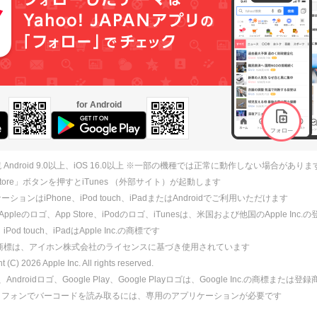
for Android
 Android 9.0以上、iOS 16.0以上 ※一部の機種では正常に動作しない場合がありま
 Store」ボタンを押すとiTunes （外部サイト）が起動します
ションはiPhone、iPod touch、iPadまたはAndroidでご利用いただけます
、Appleのロゴ、App Store、iPodのロゴ、iTunesは、米国および他国のApple Inc
、iPod touch、iPadはApple Inc.の商標です
ne商標は、アイホン株式会社のライセンスに基づき使用されています
ht (C)
2026
Apple Inc. All rights reserved.
id、Androidロゴ、Google Play、Google Playロゴは、Google Inc.の商標または
トフォンでバーコードを読み取るには、専用のアプリケーションが必要です