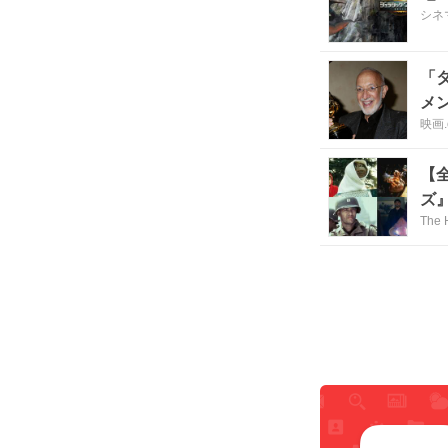
シネ
「
メ
映画.
【
ズ
The 