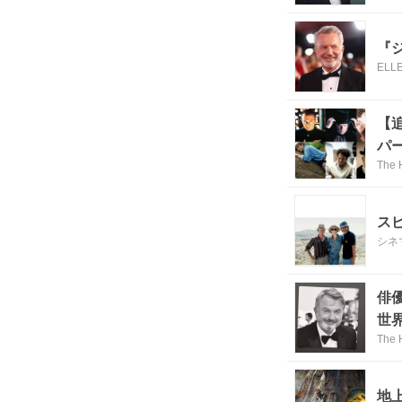
『
ELL
【
パ
The 
ス
シネ
俳
世
The 
地