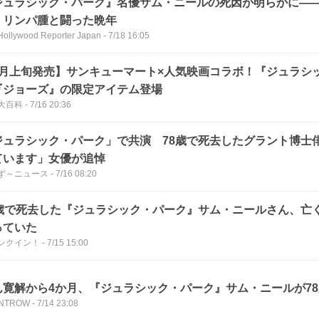
ジュラシック・パーク』名優サム・ニールの死因が明らかに―
、リンパ腫と闘った晩年
Hollywood Reporter Japan
-
7/18 16:05
8月上旬発売】サンキューマート×人気映画コラボ！『ジュラシ
『ジョーズ』の限定アイテム登場
大百科
-
7/16 20:36
ジュラシック・パーク」で共演 78歳で死去したグラント博士
ています」女優が追悼
ず～ニュース
-
7/16 08:20
8歳で死去した『ジュラシック・パーク』サム・ニールさん、亡
っていた
ンクイン！
-
7/15 15:00
ん寛解から4か月、『ジュラシック・パーク』サム・ニールが7
NTROW
-
7/14 23:08