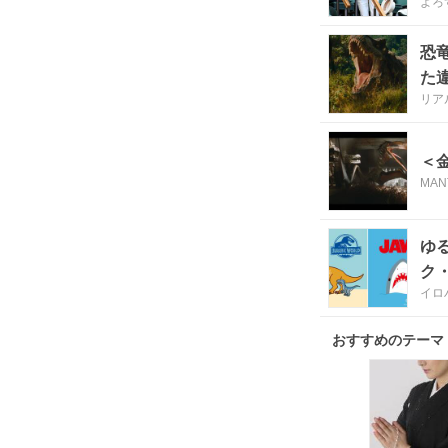
よろ
恐
た
リア
＜
MAN
ゆ
ク
イロ
おすすめのテーマ