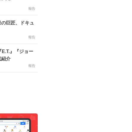
報告
果の巨匠、ドキュ
報告
.T.』『ジョー
底紹介
報告