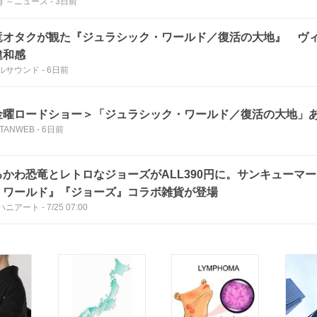
ず～ニュース
-
3日前
竜オタクが観た『ジュラシック・ワールド／復活の大地』 ヴ
違和感
ルサウンド
-
6日前
金曜ロードショー＞「ジュラシック・ワールド／復活の大地」
TANWEB
-
6日前
るかわ恐竜とレトロなジョーズがALL390円に。サンキューマ
・ワールド』『ジョーズ』コラボ雑貨が登場
ハニアート
-
7/25 07:00