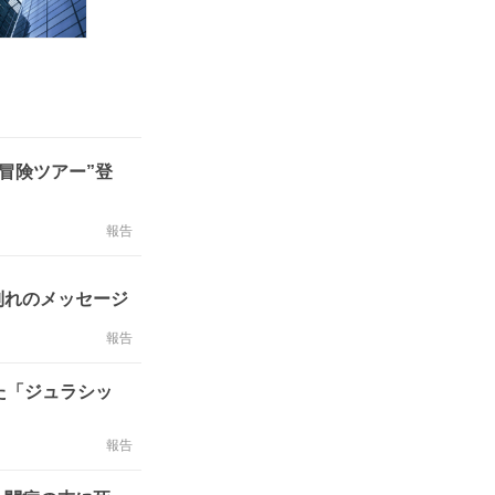
冒険ツアー”登
報告
別れのメッセージ
報告
た「ジュラシッ
報告