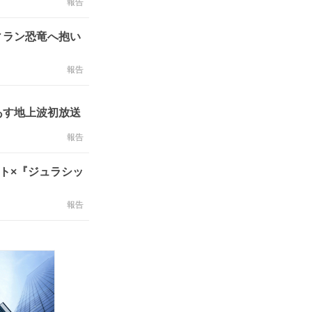
報告
ィラン恐竜へ抱い
報告
あす地上波初放送
報告
ート×『ジュラシッ
報告