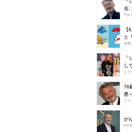
『
去
The 
【
と
攻略
「
し
よろ
7
患
クラ
が
FRO