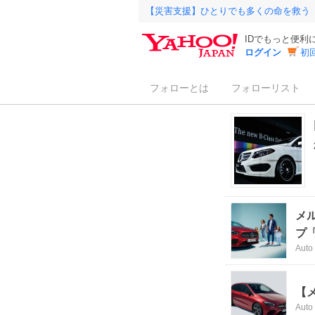
【災害支援】ひとりでも多くの命を救う
IDでもっと便利
ログイン
初
フォローとは
フォローリスト
メ
プ「
Auto
【
Auto