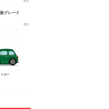
報告
の新グレード
報告
クトカー