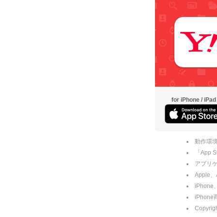
for iPhone / iPad
動作環境
「App
アプリケー
Apple
iPhone
iPho
Copyrig