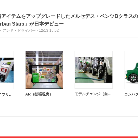
備アイテムをアップグレードしたメルセデス・ベンツBクラス
rban Stars」が日本デビュー
・アンド・ドライバー
-
12/13 15:52
モデルチェンジ（自動車）
AR（拡張現実）
コンパ
プラグインハイブリッドカー（PHV）