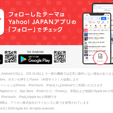
for Android
 Android 9.0以上、iOS 16.0以上 ※一部の機種では正常に動作しない場合がありま
 Store」ボタンを押すとiTunes （外部サイト）が起動します
ションはiPhone、iPod touch、iPadまたはAndroidでご利用いただけます
、Appleのロゴ、App Store、iPodのロゴ、iTunesは、米国および他国のApple Inc
、iPod touch、iPadはApple Inc.の商標です
ne商標は、アイホン株式会社のライセンスに基づき使用されています
ht (C)
2026
Apple Inc. All rights reserved.