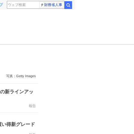
プ
財務省人事
検索
写真：Getty Images
格の新ラインアッ
報告
買い得新グレード