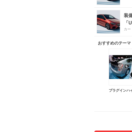
装
「U
カー
おすすめのテーマ